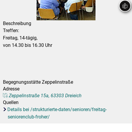
Stadtrecht
Ehrenamt
In
Öffentlicher 
Be
Wahlen
E-Mobilität
Beschreibung
Fußverkehr
Treffen:
Freitag, 14-tägig,
Radverkehr
von 14.30 bis 16.30 Uhr
Auto
Begegnungsstätte Zeppelinstraße
Adresse
Zeppelinstraße 15a, 63303 Dreieich
Quellen
Details bei /strukturierte-daten/senioren/freitag-
seniorenclub-froher/