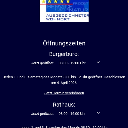
Öffnungszeiten
Bürgerbüro:
Klicken, um weitere Öffnungs- oder Schließzeiten auszublen
Jetzt geöffnet:
08:00
-
12:00
Uhr
Von 08:00 bis 12:00 U
Jeden 1. und 3. Samstag des Monats 8.30 bis 12 Uhr geöffnet. Geschlossen
am 4. April 2026.
Jetzt Termin vereinbaren
Rathaus:
Klicken, um weitere Öffnungs- oder Schließzeiten auszublen
Jetzt geöffnet:
08:00
-
16:00
Uhr
Von 08:00 bis 16:00 U
Jeden 1. und 3. Samstag des Monats 08:30 - 12:00 Uhr