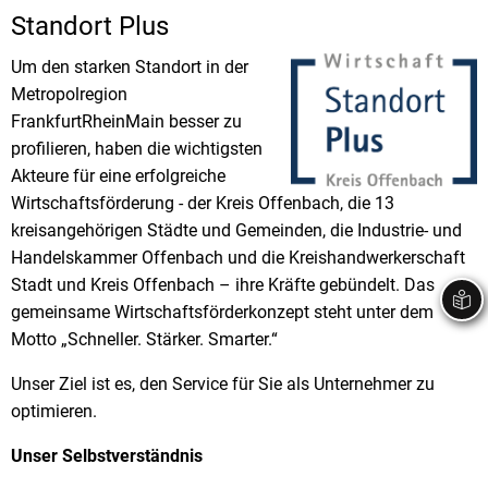
Standort Plus
Stadtrecht
Ehrenamt
In
Öffentlicher 
Be
Wahlen
Um den starken Standort in der
E-Mobilität
Metropolregion
Fußverkehr
FrankfurtRheinMain besser zu
profilieren, haben die wichtigsten
Radverkehr
Akteure für eine erfolgreiche
Auto
Wirtschaftsförderung - der Kreis Offenbach, die 13
kreisangehörigen Städte und Gemeinden, die Industrie- und
Handelskammer Offenbach und die Kreishandwerkerschaft
Stadt und Kreis Offenbach – ihre Kräfte gebündelt. Das
gemeinsame Wirtschaftsförderkonzept steht unter dem
Motto „Schneller. Stärker. Smarter.“
Unser Ziel ist es, den Service für Sie als Unternehmer zu
optimieren.
Unser Selbstverständnis