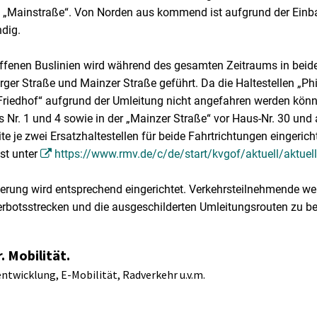
d „Mainstraße“. Von Norden aus kommend ist aufgrund der Ein
dig.
offenen Buslinien wird während des gesamten Zeitraums in beid
rger Straße und Mainzer Straße geführt. Da die Haltestellen „Phi
Friedhof“ aufgrund der Umleitung nicht angefahren werden könn
 Nr. 1 und 4 sowie in der „Mainzer Straße“ vor Haus-Nr. 30 und 
e je zwei Ersatzhaltestellen für beide Fahrtrichtungen eingerich
ist unter
https://www.rmv.de/c/de/start/kvgof/aktuell/aktuel
erung wird entsprechend eingerichtet. Verkehrsteilnehmende we
rbotsstrecken und die ausgeschilderten Umleitungsrouten zu b
. Mobilität.
ntwicklung, E-Mobilität, Radverkehr u.v.m.