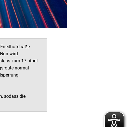
 Friedhofstraße
 Nun wird
stens zum 17. April
ngsroute normal
lsperrung
n, sodass die