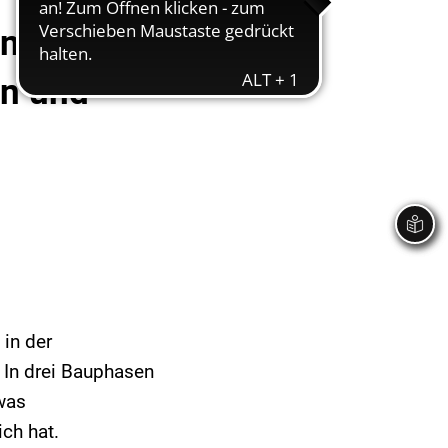
en
en und
in der
 In drei Bauphasen
was
ch hat.