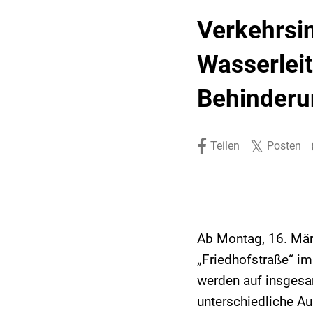
Stadtpolitik. Stadtrecht.
Umwelt. Natur.
Verkehrsin
Haushalt. Finanzen.
Verkehr. Mobilität.
Wasserlei
Ausschreibungen.
Behinderun
Teilen
Posten
Ab Montag, 16. Mär
„Friedhofstraße“ im
werden auf insgesa
unterschiedliche Au