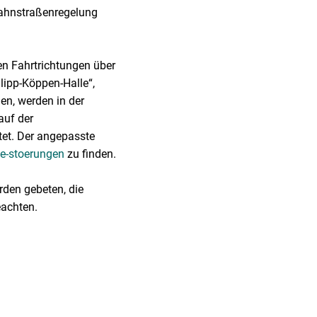
bahnstraßenregelung
en Fahrtrichtungen über
lipp-Köppen-Halle“,
en, werden in der
auf der
tet. Der angepasste
le-stoerungen
zu finden.
rden gebeten, die
eachten.