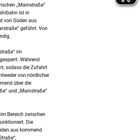
wischen „Mainstraße“
ahrbahn ist in
ird von Süden aus
rstraße“ geführt. Von
ndig.
straße“ im
lgesperrt. Während
t, sodass die Zufahrt
ntweder von nördlicher
mmend über die
aße“ und „Mainstraße“
 im Bereich zwischen
nktioniert. Die
 Süden aus kommend
Straße“,