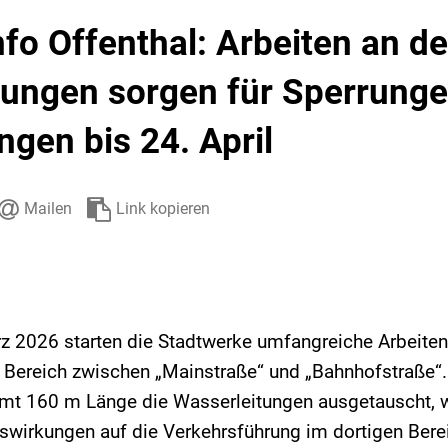
Stadtarchiv
Ehrenamt
Auto
fo Offenthal: Arbeiten an d
tungen sorgen für Sperrung
gen bis 24. April
Mailen
Link kopieren
z 2026 starten die Stadtwerke umfangreiche Arbeiten 
 Bereich zwischen „Mainstraße“ und „Bahnhofstraße“.
mt 160 m Länge die Wasserleitungen ausgetauscht, 
swirkungen auf die Verkehrsführung im dortigen Berei