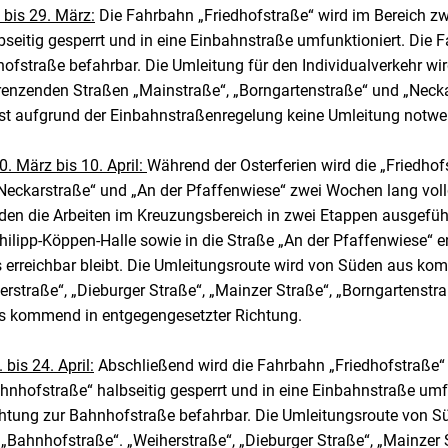
 bis 29. März:
Die Fahrbahn „Friedhofstraße“ wird im Bereich z
seitig gesperrt und in eine Einbahnstraße umfunktioniert. Die F
hofstraße befahrbar. Die Umleitung für den Individualverkehr w
nzenden Straßen „Mainstraße“, „Borngartenstraße“ und „Necka
t aufgrund der Einbahnstraßenregelung keine Umleitung notwe
. März bis 10. April:
Während der Osterferien wird die „Friedhof
Neckarstraße“ und „An der Pfaffenwiese“ zwei Wochen lang vol
den die Arbeiten im Kreuzungsbereich in zwei Etappen ausgeführ
hilipp-Köppen-Halle sowie in die Straße „An der Pfaffenwiese“ e
s erreichbar bleibt. Die Umleitungsroute wird von Süden aus ko
rstraße“, „Dieburger Straße“, „Mainzer Straße“, „Borngartenstr
us kommend in entgegengesetzter Richtung.
bis 24. April:
Abschließend wird die Fahrbahn „Friedhofstraße“
nhofstraße“ halbseitig gesperrt und in eine Einbahnstraße umfu
ichtung zur Bahnhofstraße befahrbar. Die Umleitungsroute von
e „Bahnhofstraße“. „Weiherstraße“, „Dieburger Straße“, „Mainzer 