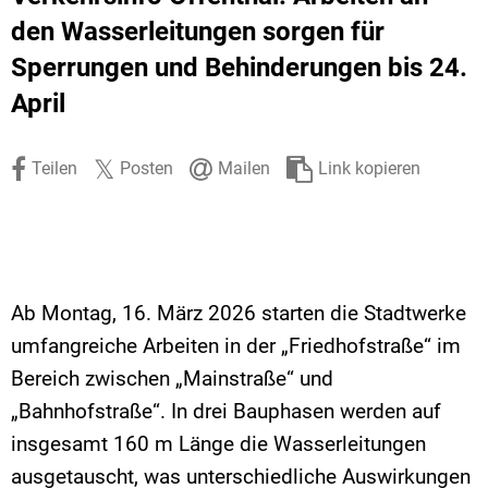
Stadtrecht
Ehrenamt
In
Öffentlicher 
den Wasserleitungen sorgen für
Sperrungen und Behinderungen bis 24.
Be
Wahlen
E-Mobilität
April
Fußverkehr
Radverkehr
Teilen
Posten
Mailen
Link kopieren
Auto
Ab Montag, 16. März 2026 starten die Stadtwerke
umfangreiche Arbeiten in der „Friedhofstraße“ im
Bereich zwischen „Mainstraße“ und
„Bahnhofstraße“. In drei Bauphasen werden auf
insgesamt 160 m Länge die Wasserleitungen
ausgetauscht, was unterschiedliche Auswirkungen