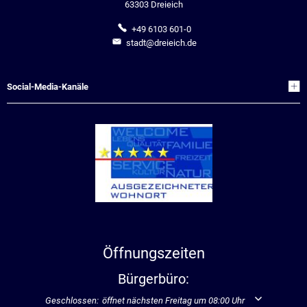
63303 Dreieich
+49 6103 601-0
stadt@dreieich.de
Social-Media-Kanäle
Öffnungszeiten
Bürgerbüro:
Klicken, um weitere Öffnungs- oder Schließzeiten auszublenden
Geschlossen:
öffnet nächsten Freitag um 08:00 Uhr