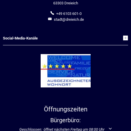
63303 Dreieich
+49 6103 601-0
stadt@dreieich.de
Social-Media-Kanäle
Öffnungszeiten
Bürgerbüro:
Klicken, um weitere Öffnungs- oder Schließzeiten auszublenden
Geschlossen:
öffnet nächsten Freitag um 08:00 Uhr