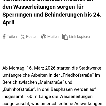
Stadtrecht
Ehrenamt
In
Öffentlicher 
den Wasserleitungen sorgen für
Sperrungen und Behinderungen bis 24.
Be
Wahlen
E-Mobilität
April
Fußverkehr
Radverkehr
Teilen
Posten
Mailen
Link kopieren
Auto
Ab Montag, 16. März 2026 starten die Stadtwerke
umfangreiche Arbeiten in der „Friedhofstraße“ im
Bereich zwischen „Mainstraße“ und
„Bahnhofstraße“. In drei Bauphasen werden auf
insgesamt 160 m Länge die Wasserleitungen
ausgetauscht, was unterschiedliche Auswirkungen