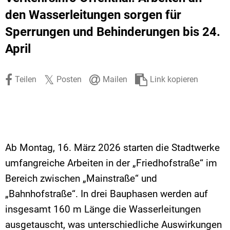
Stadtrecht
Ehrenamt
In
Öffentlicher 
den Wasserleitungen sorgen für
Sperrungen und Behinderungen bis 24.
Be
Wahlen
E-Mobilität
April
Fußverkehr
Radverkehr
Teilen
Posten
Mailen
Link kopieren
Auto
Ab Montag, 16. März 2026 starten die Stadtwerke
umfangreiche Arbeiten in der „Friedhofstraße“ im
Bereich zwischen „Mainstraße“ und
„Bahnhofstraße“. In drei Bauphasen werden auf
insgesamt 160 m Länge die Wasserleitungen
ausgetauscht, was unterschiedliche Auswirkungen