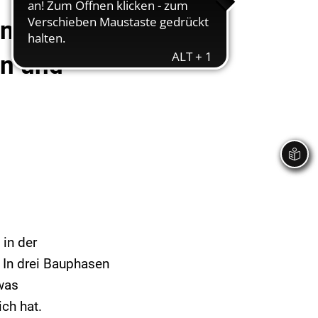
en
en und
in der
 In drei Bauphasen
was
ch hat.