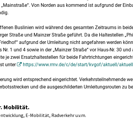
d „Mainstraße“. Von Norden aus kommend ist aufgrund der Ein
dig.
offenen Buslinien wird während des gesamten Zeitraums in beid
rger Straße und Mainzer Straße geführt. Da die Haltestellen „Phi
Friedhof“ aufgrund der Umleitung nicht angefahren werden könn
 Nr. 1 und 4 sowie in der „Mainzer Straße“ vor Haus-Nr. 30 und 
e je zwei Ersatzhaltestellen für beide Fahrtrichtungen eingerich
ist unter
https://www.rmv.de/c/de/start/kvgof/aktuell/aktuel
erung wird entsprechend eingerichtet. Verkehrsteilnehmende we
rbotsstrecken und die ausgeschilderten Umleitungsrouten zu b
. Mobilität.
ntwicklung, E-Mobilität, Radverkehr u.v.m.