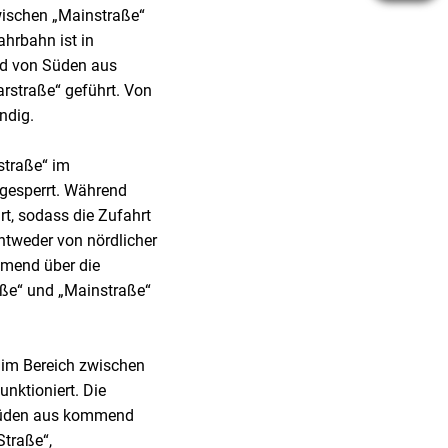
wischen „Mainstraße“
ahrbahn ist in
ird von Süden aus
rstraße“ geführt. Von
ndig.
straße“ im
lgesperrt. Während
t, sodass die Zufahrt
ntweder von nördlicher
mmend über die
aße“ und „Mainstraße“
 im Bereich zwischen
nktioniert. Die
 Süden aus kommend
Straße“,