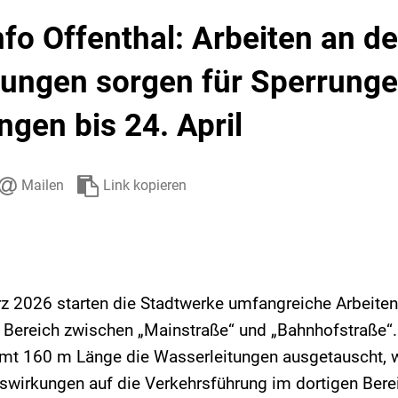
Stadtarchiv
Ehrenamt
Auto
fo Offenthal: Arbeiten an d
tungen sorgen für Sperrung
gen bis 24. April
Mailen
Link kopieren
z 2026 starten die Stadtwerke umfangreiche Arbeiten 
 Bereich zwischen „Mainstraße“ und „Bahnhofstraße“.
mt 160 m Länge die Wasserleitungen ausgetauscht, 
swirkungen auf die Verkehrsführung im dortigen Berei