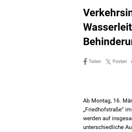
Stadtpolitik. Stadtrecht.
Umwelt. Natur.
Verkehrsin
Haushalt. Finanzen.
Verkehr. Mobilität.
Wasserlei
Ausschreibungen.
Behinderun
Teilen
Posten
Ab Montag, 16. Mär
„Friedhofstraße“ im
werden auf insgesa
unterschiedliche Au