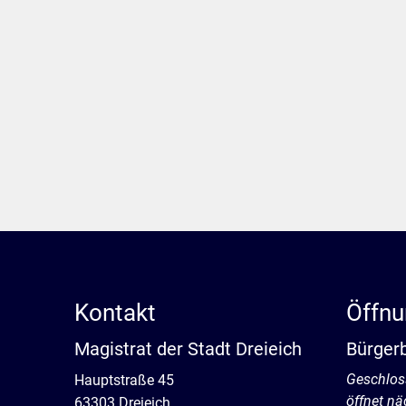
Kontakt
Öffnu
Magistrat der Stadt Dreieich
Bürger
Klicken, 
Geschlos
Hauptstraße 45
öffnet nä
63303 Dreieich