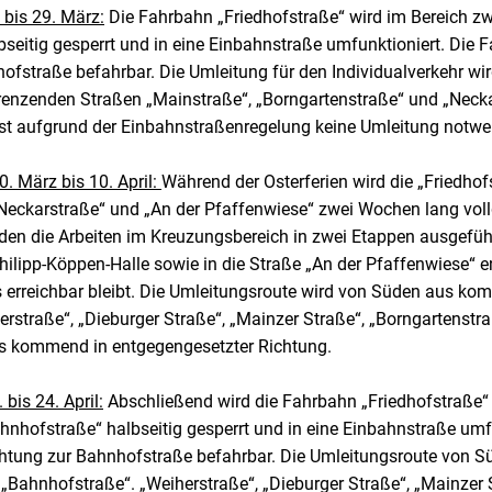
 bis 29. März:
Die Fahrbahn „Friedhofstraße“ wird im Bereich z
seitig gesperrt und in eine Einbahnstraße umfunktioniert. Die F
hofstraße befahrbar. Die Umleitung für den Individualverkehr w
nzenden Straßen „Mainstraße“, „Borngartenstraße“ und „Necka
t aufgrund der Einbahnstraßenregelung keine Umleitung notwe
. März bis 10. April:
Während der Osterferien wird die „Friedhof
Neckarstraße“ und „An der Pfaffenwiese“ zwei Wochen lang vol
den die Arbeiten im Kreuzungsbereich in zwei Etappen ausgeführ
hilipp-Köppen-Halle sowie in die Straße „An der Pfaffenwiese“ e
s erreichbar bleibt. Die Umleitungsroute wird von Süden aus ko
rstraße“, „Dieburger Straße“, „Mainzer Straße“, „Borngartenstr
us kommend in entgegengesetzter Richtung.
bis 24. April:
Abschließend wird die Fahrbahn „Friedhofstraße“
nhofstraße“ halbseitig gesperrt und in eine Einbahnstraße umfu
ichtung zur Bahnhofstraße befahrbar. Die Umleitungsroute von
e „Bahnhofstraße“. „Weiherstraße“, „Dieburger Straße“, „Mainzer 