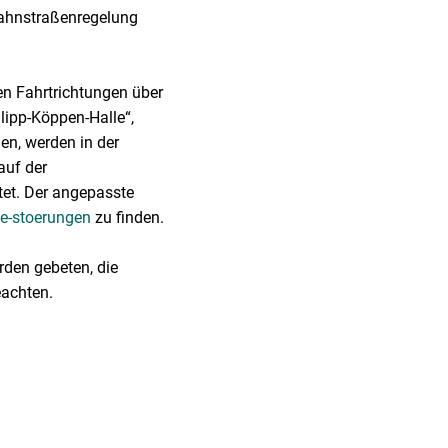
bahnstraßenregelung
en Fahrtrichtungen über
lipp-Köppen-Halle“,
en, werden in der
auf der
tet. Der angepasste
le-stoerungen
zu finden.
rden gebeten, die
eachten.