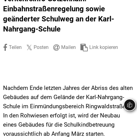
Stadtrecht
Ehrenamt
In
Öffentlicher 
Einbahnstraßenregelung sowie
geänderter Schulweg an der Karl-
Be
Wahlen
E-Mobilität
Nahrgang-Schule
Fußverkehr
Radverkehr
Teilen
Posten
Mailen
Link kopieren
Auto
Nachdem Ende letzten Jahres der Abriss des alten
Gebäudes auf dem Gelände der Karl-Nahrgang-
Schule im Einmündungsbereich Ringwaldstraße /
In den Rohwiesen erfolgt ist, wird der Neubau
eines Gebäudes für die Schulkindbetreuung
voraussichtlich ab Anfang März starten.