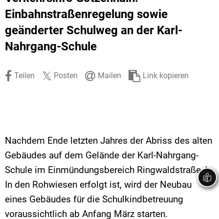
Stadtrecht
Ehrenamt
In
Öffentlicher 
Einbahnstraßenregelung sowie
geänderter Schulweg an der Karl-
Be
Wahlen
E-Mobilität
Nahrgang-Schule
Fußverkehr
Radverkehr
Teilen
Posten
Mailen
Link kopieren
Auto
Nachdem Ende letzten Jahres der Abriss des alten
Gebäudes auf dem Gelände der Karl-Nahrgang-
Schule im Einmündungsbereich Ringwaldstraße /
In den Rohwiesen erfolgt ist, wird der Neubau
eines Gebäudes für die Schulkindbetreuung
voraussichtlich ab Anfang März starten.