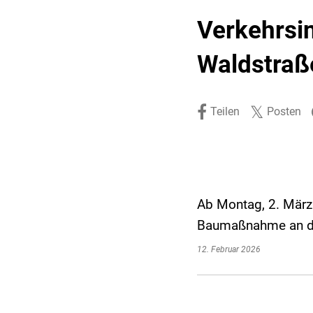
Stadtpolitik. Stadtrecht.
Umwelt. Natur.
Verkehrsi
Haushalt. Finanzen.
Verkehr. Mobilität.
Waldstraß
Ausschreibungen.
Teilen
Posten
Ab Montag, 2. März
Baumaßnahme an de
12. Februar 2026