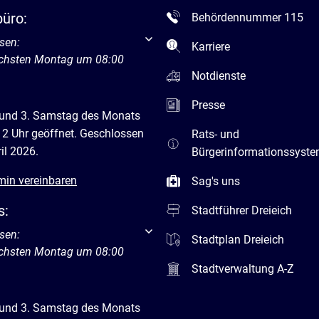
büro:
Behördennummer 115
um weitere Öffnungs- oder Schließzeiten auszublenden
sen:
Karriere
ächsten Montag um 08:00
Notdienste
Presse
 und 3. Samstag des Monats
12 Uhr geöffnet. Geschlossen
Rats- und
il 2026.
Bürgerinformationssyst
min vereinbaren
Sag's uns
s:
Stadtführer Dreieich
um weitere Öffnungs- oder Schließzeiten auszublenden
sen:
Stadtplan Dreieich
ächsten Montag um 08:00
Stadtverwaltung A-Z
 und 3. Samstag des Monats