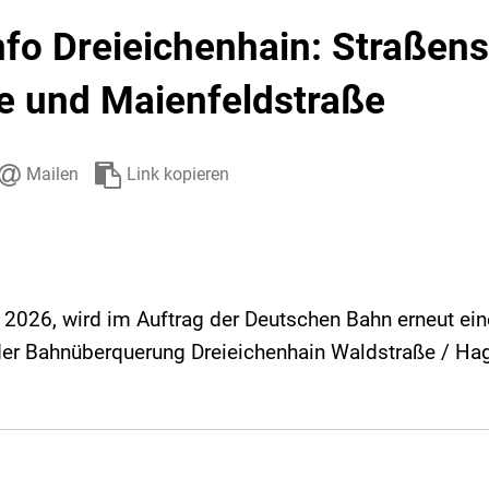
Stadtarchiv
Ehrenamt
Auto
nfo Dreieichenhain: Straßen
e und Maienfeldstraße
Mailen
Link kopieren
 2026, wird im Auftrag der Deutschen Bahn erneut ei
r Bahnüberquerung Dreieichenhain Waldstraße / Hag