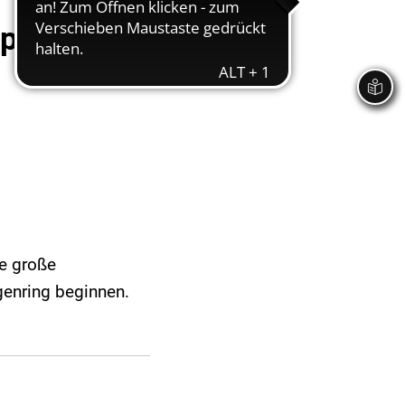
sperrung
ne große
enring beginnen.