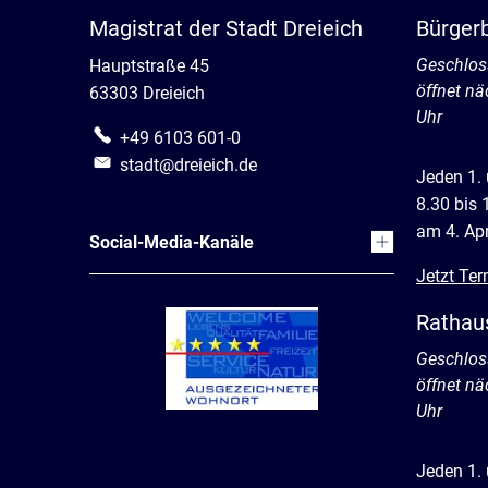
Magistrat der Stadt Dreieich
Bürger
Klicken, 
Geschlos
Hauptstraße 45
öffnet n
63303 Dreieich
Uhr
+49 6103 601-0
stadt@dreieich.de
Jeden 1.
8.30 bis 
am 4. Apr
Social-Media-Kanäle
Jetzt Ter
Rathau
Klicken, 
Geschlos
öffnet n
Uhr
Jeden 1.