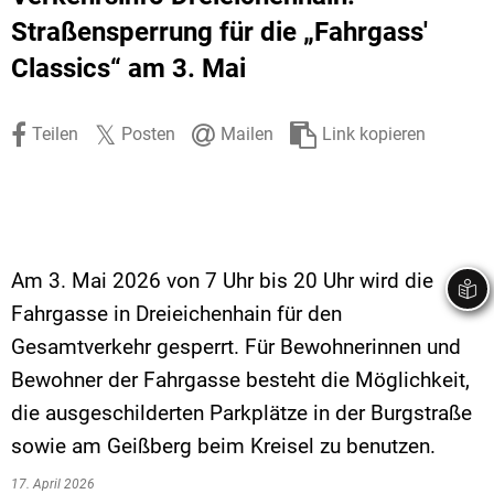
Stadtrecht
Ehrenamt
In
Öffentlicher 
Straßensperrung für die „Fahrgass'
Classics“ am 3. Mai
Be
Wahlen
E-Mobilität
Fußverkehr
Teilen
Posten
Mailen
Link kopieren
Radverkehr
Auto
Am 3. Mai 2026 von 7 Uhr bis 20 Uhr wird die
Fahrgasse in Dreieichenhain für den
Gesamtverkehr gesperrt. Für Bewohnerinnen und
Bewohner der Fahrgasse besteht die Möglichkeit,
die ausgeschilderten Parkplätze in der Burgstraße
sowie am Geißberg beim Kreisel zu benutzen.
17. April 2026