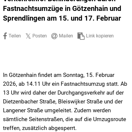
Stadtrecht
Ehrenamt
In
Öffentlicher 
Fastnachtsumzüge in Götzenhain und
Sprendlingen am 15. und 17. Februar
Be
Wahlen
E-Mobilität
Fußverkehr
Teilen
Posten
Mailen
Link kopieren
Radverkehr
Auto
In Götzenhain findet am Sonntag, 15. Februar
2026, ab 14.11 Uhr ein Fastnachtsumzug statt. Ab
13 Uhr wird daher der Durchgangsverkehr auf der
Dietzenbacher Straße, Bleiswijker Straße und der
Langener Straße umgeleitet. Zudem werden
sämtliche Seitenstraßen, die auf die Umzugsroute
treffen, zusätzlich abgesperrt.