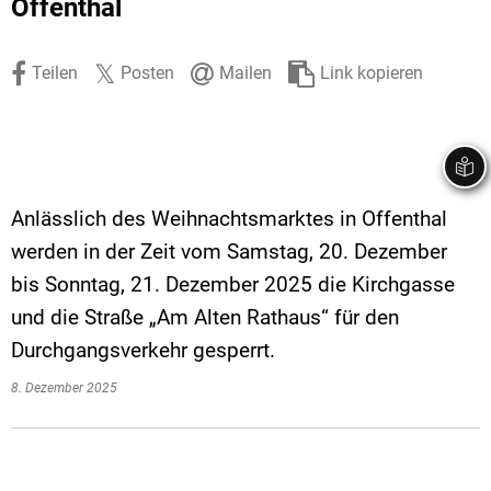
Offenthal
Stadtrecht
Ehrenamt
In
Öffentlicher 
Be
Wahlen
E-Mobilität
Teilen
Posten
Mailen
Link kopieren
Fußverkehr
Radverkehr
Auto
Anlässlich des Weihnachtsmarktes in Offenthal
werden in der Zeit vom Samstag, 20. Dezember
bis Sonntag, 21. Dezember 2025 die Kirchgasse
und die Straße „Am Alten Rathaus“ für den
Durchgangsverkehr gesperrt.
8. Dezember 2025