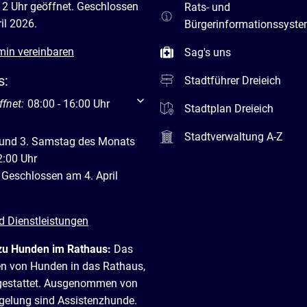
12 Uhr geöffnet. Geschlossen
Rats- und
il 2026.
Bürgerinformationssyst
min vereinbaren
Sag's uns
s:
Stadtführer Dreieich
um weitere Öffnungs- oder Schließzeiten auszublenden
ffnet:
08:00
-
16:00
Uhr
Von 08:00 bis 16:00 Uhr
Stadtplan Dreieich
Stadtverwaltung A-Z
 und 3. Samstag des Monats
2:00 Uhr
 Geschlossen am 4. April
d Dienstleistungen
zu Hunden im Rathaus:
Das
en von Hunden in das Rathaus,
t gestattet. Ausgenommen von
egelung sind Assistenzhunde.