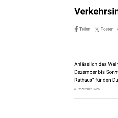
Stadtpolitik. Stadtrecht.
Umwelt. Natur.
Verkehrsi
Haushalt. Finanzen.
Verkehr. Mobilität.
Ausschreibungen.
Teilen
Posten
Anlässlich des Wei
Dezember bis Sonnt
Rathaus“ für den D
8. Dezember 2025