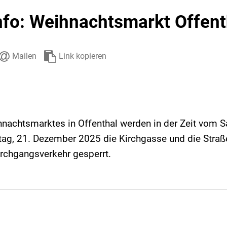
Stadtarchiv
Ehrenamt
Auto
nfo: Weihnachtsmarkt Offent
Mailen
Link kopieren
hnachtsmarktes in Offenthal werden in der Zeit vom 
ag, 21. Dezember 2025 die Kirchgasse und die Straß
urchgangsverkehr gesperrt.