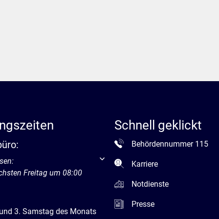
ngszeiten
Schnell geklickt
büro:
Behördennummer 115
um weitere Öffnungs- oder Schließzeiten auszublenden
sen:
Karriere
chsten Freitag um 08:00
Notdienste
Presse
 und 3. Samstag des Monats