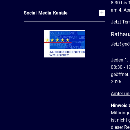
8.30 bis 
am 4. Apr
Social-Media-Kanäle
Jetzt Ter
Rathau
Klicken, 
Jetzt geö
Jeden 1.
08:30 - 1
geöffnet.
2026.
Ämter un
Hinweis 
Mitbring
ist nich
dieser R