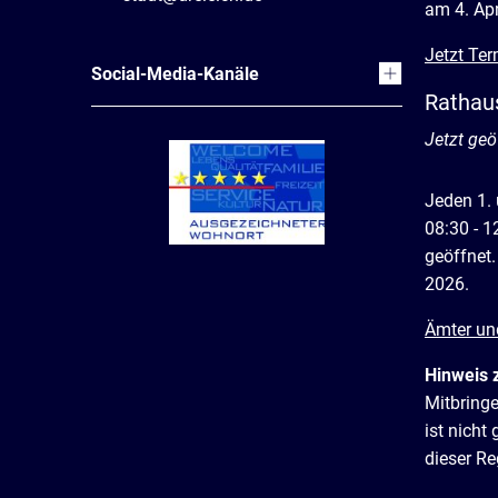
am 4. Apr
Jetzt Ter
Social-Media-Kanäle
Rathau
Klicken, 
Jetzt geö
Jeden 1.
08:30 - 1
geöffnet.
2026.
Ämter un
Hinweis 
Mitbring
ist nich
dieser R