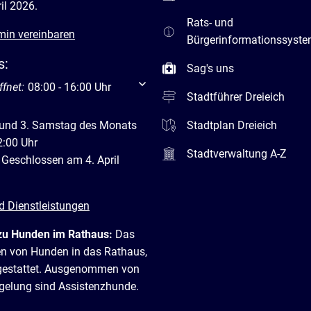
il 2026.
Rats- und
min vereinbaren
Bürgerinformationssyst
s:
Sag's uns
um weitere Öffnungs- oder Schließzeiten auszublenden
ffnet:
08:00
-
16:00
Uhr
Von 08:00 bis 16:00 Uhr
Stadtführer Dreieich
 und 3. Samstag des Monats
Stadtplan Dreieich
2:00 Uhr
Stadtverwaltung A-Z
 Geschlossen am 4. April
d Dienstleistungen
zu Hunden im Rathaus:
Das
en von Hunden in das Rathaus,
t gestattet. Ausgenommen von
egelung sind Assistenzhunde.