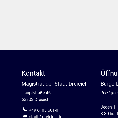
Kontakt
Öffnu
Magistrat der Stadt Dreieich
Bürger
Klicken, 
Jetzt geö
Hauptstraße 45
63303 Dreieich
Jeden 1.
+49 6103 601-0
8.30 bis 
stadt@dreieich.de