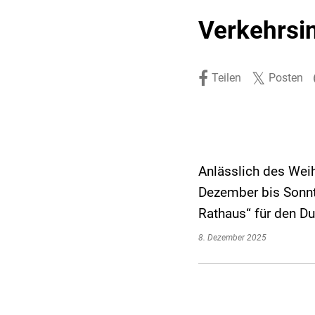
Stadtpolitik. Stadtrecht.
Umwelt. Natur.
Verkehrsi
Haushalt. Finanzen.
Verkehr. Mobilität.
Ausschreibungen.
Teilen
Posten
Anlässlich des Wei
Dezember bis Sonnt
Rathaus“ für den D
8. Dezember 2025