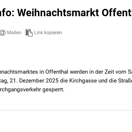
Stadtarchiv
Ehrenamt
Auto
nfo: Weihnachtsmarkt Offent
Mailen
Link kopieren
hnachtsmarktes in Offenthal werden in der Zeit vom 
ag, 21. Dezember 2025 die Kirchgasse und die Straß
urchgangsverkehr gesperrt.