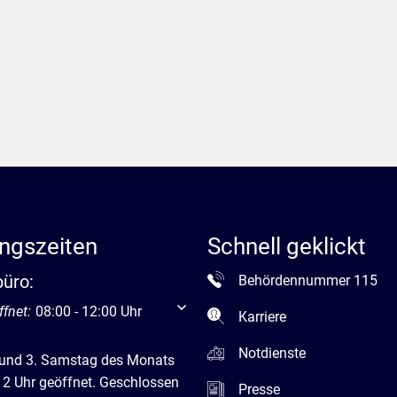
ngszeiten
Schnell geklickt
büro:
Behördennummer 115
um weitere Öffnungs- oder Schließzeiten auszublenden
ffnet:
08:00
-
12:00
Uhr
Von 08:00 bis 12:00 Uhr
Karriere
Notdienste
 und 3. Samstag des Monats
12 Uhr geöffnet. Geschlossen
Presse