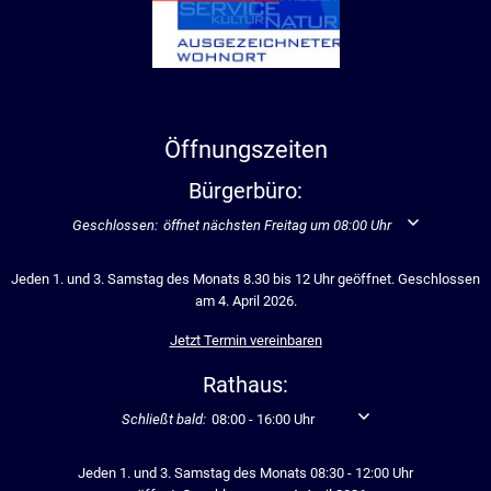
Öffnungszeiten
Bürgerbüro:
Klicken, um weitere Öffnungs- oder Schließzeiten auszublenden
Geschlossen:
öffnet nächsten Freitag um 08:00 Uhr
Jeden 1. und 3. Samstag des Monats 8.30 bis 12 Uhr geöffnet. Geschlossen
am 4. April 2026.
Jetzt Termin vereinbaren
Rathaus:
Klicken, um weitere Öffnungs- oder Schließzeiten auszubl
Schließt bald:
08:00
-
16:00
Uhr
Von 08:00 bis 16:00 Uhr
Jeden 1. und 3. Samstag des Monats 08:30 - 12:00 Uhr