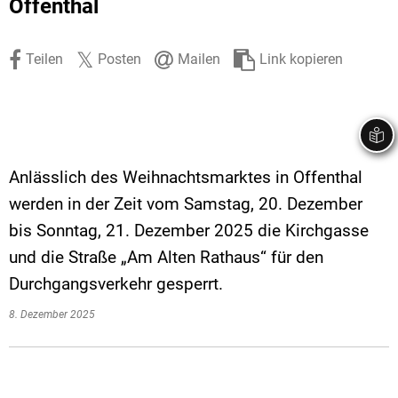
Offenthal
Stadtrecht
Ehrenamt
In
Öffentlicher 
Be
Wahlen
E-Mobilität
Teilen
Posten
Mailen
Link kopieren
Fußverkehr
Radverkehr
Auto
Anlässlich des Weihnachtsmarktes in Offenthal
werden in der Zeit vom Samstag, 20. Dezember
bis Sonntag, 21. Dezember 2025 die Kirchgasse
und die Straße „Am Alten Rathaus“ für den
Durchgangsverkehr gesperrt.
8. Dezember 2025