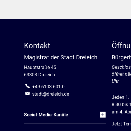
Kontakt
Öffnu
Magistrat der Stadt Dreieich
Bürger
Klicken, 
Geschlos
Hauptstraße 45
öffnet n
63303 Dreieich
Uhr
+49 6103 601-0
stadt@dreieich.de
Jeden 1.
8.30 bis 
am 4. Apr
Social-Media-Kanäle
Jetzt Ter