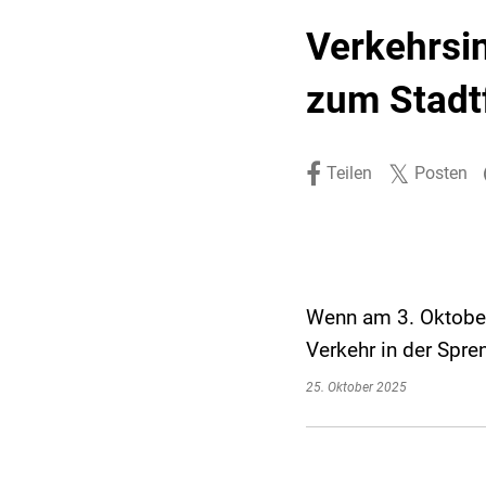
Stadtpolitik. Stadtrecht.
Umwelt. Natur.
Verkehrsi
Haushalt. Finanzen.
Verkehr. Mobilität.
zum Stadt
Ausschreibungen.
Teilen
Posten
Wenn am 3. Oktober 
Verkehr in der Spre
25. Oktober 2025