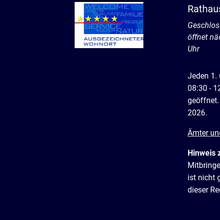
Rathau
Klicken, 
Geschlos
öffnet n
Uhr
Jeden 1.
08:30 - 1
geöffnet.
2026.
Ämter un
Hinweis 
Mitbring
ist nich
dieser R