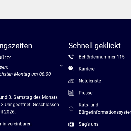
ngszeiten
Schnell geklickt
büro:
Behördennummer 115
um weitere Öffnungs- oder Schließzeiten auszublenden
sen:
Karriere
ächsten Montag um 08:00
Notdienste
Presse
 und 3. Samstag des Monats
12 Uhr geöffnet. Geschlossen
Rats- und
il 2026.
Bürgerinformationssyst
min vereinbaren
Sag's uns