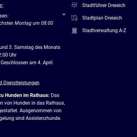
s:
Stadtführer Dreieich
um weitere Öffnungs- oder Schließzeiten auszublenden
sen:
Stadtplan Dreieich
ächsten Montag um 08:00
Stadtverwaltung A-Z
 und 3. Samstag des Monats
2:00 Uhr
 Geschlossen am 4. April
d Dienstleistungen
zu Hunden im Rathaus:
Das
en von Hunden in das Rathaus,
t gestattet. Ausgenommen von
egelung sind Assistenzhunde.