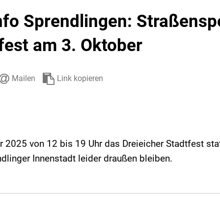
Stadtarchiv
Ehrenamt
Auto
nfo Sprendlingen: Straßens
fest am 3. Oktober
Mailen
Link kopieren
2025 von 12 bis 19 Uhr das Dreieicher Stadtfest stat
ndlinger Innenstadt leider draußen bleiben.