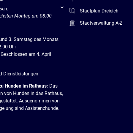
um weitere Öffnungs- oder Schließzeiten auszublenden
sen:
Stadtplan Dreieich
ächsten Montag um 08:00
Stadtverwaltung A-Z
 und 3. Samstag des Monats
2:00 Uhr
 Geschlossen am 4. April
d Dienstleistungen
zu Hunden im Rathaus:
Das
en von Hunden in das Rathaus,
t gestattet. Ausgenommen von
egelung sind Assistenzhunde.