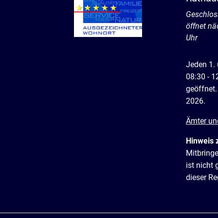
Klicken, 
Geschlos
öffnet n
Uhr
Jeden 1.
08:30 - 1
geöffnet.
2026.
Ämter un
Hinweis 
Mitbring
ist nich
dieser R