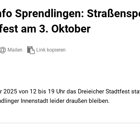
Stadtarchiv
Ehrenamt
Auto
nfo Sprendlingen: Straßens
fest am 3. Oktober
Mailen
Link kopieren
2025 von 12 bis 19 Uhr das Dreieicher Stadtfest stat
ndlinger Innenstadt leider draußen bleiben.