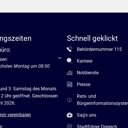
ngszeiten
Schnell geklickt
büro:
Behördennummer 115
um weitere Öffnungs- oder Schließzeiten auszublenden
sen:
Karriere
ächsten Montag um 08:00
Notdienste
Presse
 und 3. Samstag des Monats
12 Uhr geöffnet. Geschlossen
Rats- und
il 2026.
Bürgerinformationssyst
min vereinbaren
Sag's uns
s:
Stadtführer Dreieich