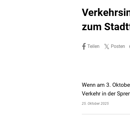
Stadtpolitik. Stadtrecht.
Umwelt. Natur.
Verkehrsi
Haushalt. Finanzen.
Verkehr. Mobilität.
zum Stadt
Ausschreibungen.
Teilen
Posten
Wenn am 3. Oktober 
Verkehr in der Spre
25. Oktober 2025