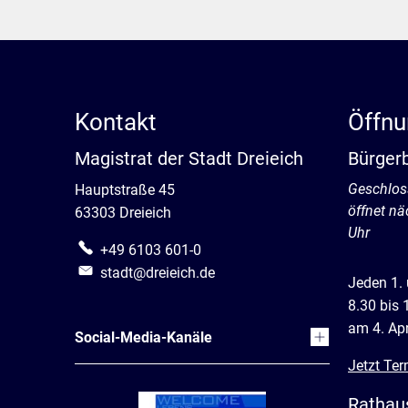
Kontakt
Öffnu
Magistrat der Stadt Dreieich
Bürger
Klicken, 
Geschlos
Hauptstraße 45
öffnet n
63303 Dreieich
Uhr
+49 6103 601-0
stadt@dreieich.de
Jeden 1.
8.30 bis 
am 4. Apr
Social-Media-Kanäle
Jetzt Ter
Rathau