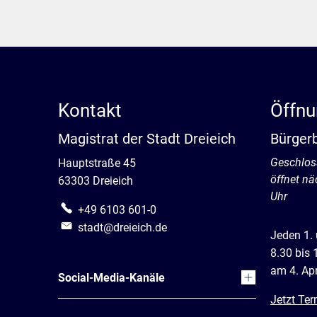
Kontakt
Öffnu
Magistrat der Stadt Dreieich
Bürger
Klicken, 
Geschlos
Hauptstraße 45
öffnet n
63303 Dreieich
Uhr
+49 6103 601-0
stadt@dreieich.de
Jeden 1.
8.30 bis 
am 4. Apr
Social-Media-Kanäle
Jetzt Ter