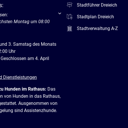
s:
Stadtführer Dreieich
um weitere Öffnungs- oder Schließzeiten auszublenden
sen:
Stadtplan Dreieich
ächsten Montag um 08:00
Stadtverwaltung A-Z
 und 3. Samstag des Monats
2:00 Uhr
 Geschlossen am 4. April
d Dienstleistungen
zu Hunden im Rathaus:
Das
en von Hunden in das Rathaus,
t gestattet. Ausgenommen von
egelung sind Assistenzhunde.