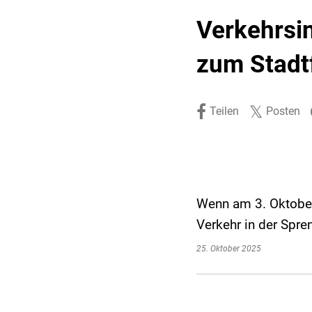
Stadtpolitik. Stadtrecht.
Umwelt. Natur.
Verkehrsi
Haushalt. Finanzen.
Verkehr. Mobilität.
zum Stadt
Ausschreibungen.
Teilen
Posten
Wenn am 3. Oktober 
Verkehr in der Spre
25. Oktober 2025