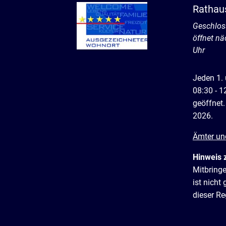
Rathau
Klicken, 
Geschlos
öffnet n
Uhr
Jeden 1.
08:30 - 1
geöffnet.
2026.
Ämter un
Hinweis 
Mitbring
ist nich
dieser R