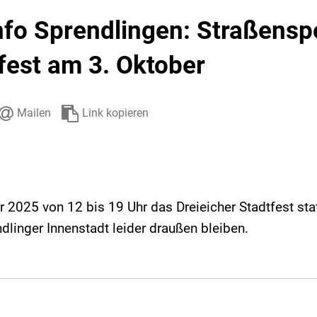
Stadtarchiv
Ehrenamt
Auto
nfo Sprendlingen: Straßens
fest am 3. Oktober
Mailen
Link kopieren
2025 von 12 bis 19 Uhr das Dreieicher Stadtfest stat
ndlinger Innenstadt leider draußen bleiben.