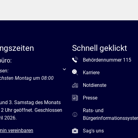
ngszeiten
Schnell geklickt
büro:
Behördennummer 115
um weitere Öffnungs- oder Schließzeiten auszublenden
sen:
Karriere
ächsten Montag um 08:00
Notdienste
Presse
 und 3. Samstag des Monats
12 Uhr geöffnet. Geschlossen
Rats- und
il 2026.
Bürgerinformationssyst
min vereinbaren
Sag's uns