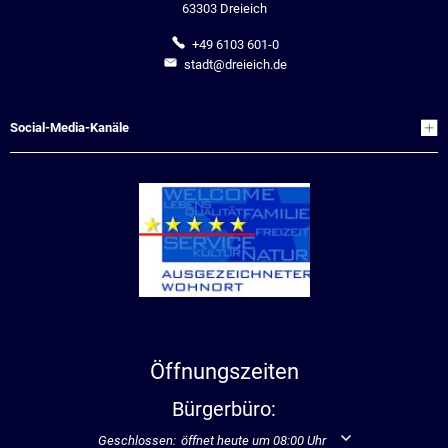
63303 Dreieich
+49 6103 601-0
stadt@dreieich.de
Social-Media-Kanäle
Öffnungszeiten
Bürgerbüro:
Klicken, um weitere Öffnungs- oder Schließzeiten auszublend
Geschlossen:
öffnet heute um 08:00 Uhr