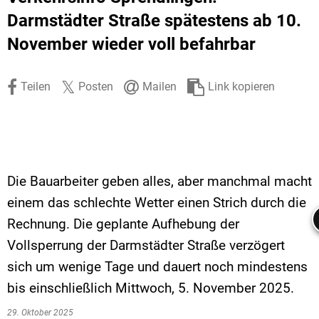
Stadtrecht
Ehrenamt
In
Öffentlicher 
Darmstädter Straße spätestens ab 10.
November wieder voll befahrbar
Be
Wahlen
E-Mobilität
Fußverkehr
Teilen
Posten
Mailen
Link kopieren
Radverkehr
Auto
Die Bauarbeiter geben alles, aber manchmal macht
einem das schlechte Wetter einen Strich durch die
Rechnung. Die geplante Aufhebung der
Vollsperrung der Darmstädter Straße verzögert
sich um wenige Tage und dauert noch mindestens
bis einschließlich Mittwoch, 5. November 2025.
29. Oktober 2025