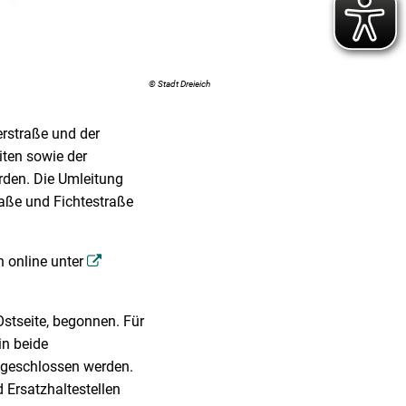
© Stadt Dreieich
erstraße und der
iten sowie der
rden. Die Umleitung
raße und Fichtestraße
n online unter
Ostseite, begonnen. Für
in beide
bgeschlossen werden.
 Ersatzhaltestellen