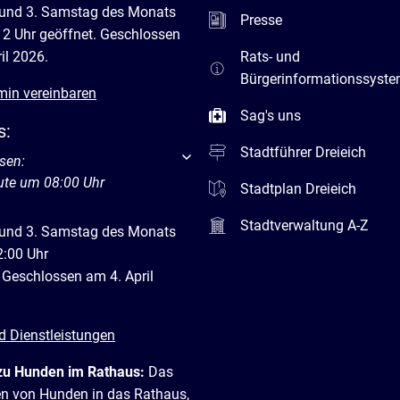
 und 3. Samstag des Monats
Presse
12 Uhr geöffnet. Geschlossen
il 2026.
Rats- und
Bürgerinformationssyst
min vereinbaren
Sag's uns
s:
Stadtführer Dreieich
um weitere Öffnungs- oder Schließzeiten auszublenden
sen:
ute um 08:00 Uhr
Stadtplan Dreieich
Stadtverwaltung A-Z
 und 3. Samstag des Monats
2:00 Uhr
 Geschlossen am 4. April
d Dienstleistungen
zu Hunden im Rathaus:
Das
en von Hunden in das Rathaus,