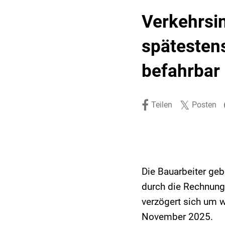
Stadtpolitik. Stadtrecht.
Umwelt. Natur.
Verkehrsi
Haushalt. Finanzen.
Verkehr. Mobilität.
spätesten
Ausschreibungen.
befahrbar
Teilen
Posten
Die Bauarbeiter ge
durch die Rechnung
verzögert sich um w
November 2025.