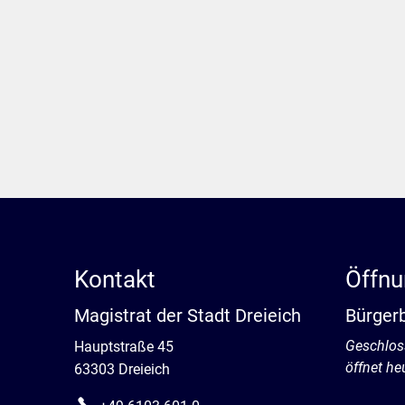
Kontakt
Öffnu
Magistrat der Stadt Dreieich
Bürger
Klicken, 
Geschlos
Hauptstraße 45
öffnet he
63303 Dreieich