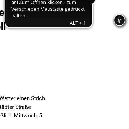
er Straße
ll
etter einen Strich
tädter Straße
ßlich Mittwoch, 5.