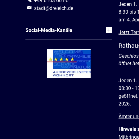
+49 6103 601-0
Jeden 1.
stadt@dreieich.de
8.30 bis 
am 4. Apr
Social-Media-Kanäle
Jetzt Ter
Rathau
Klicken, 
Geschlos
öffnet he
Jeden 1.
08:30 - 1
geöffnet.
2026.
Ämter un
Hinweis 
Mitbring