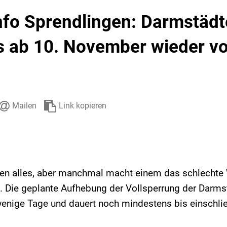
Stadtarchiv
Ehrenamt
Auto
nfo Sprendlingen: Darmstädt
s ab 10. November wieder vo
Mailen
Link kopieren
ben alles, aber manchmal macht einem das schlechte W
. Die geplante Aufhebung der Vollsperrung der Darms
enige Tage und dauert noch mindestens bis einschlie