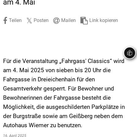
am 4. Mai
Stadtrecht
Ehrenamt
In
Öffentlicher 
Be
Wahlen
E-Mobilität
Teilen
Posten
Mailen
Link kopieren
Fußverkehr
Radverkehr
Auto
Für die Veranstaltung „Fahrgass' Classics“ wird
am 4. Mai 2025 von sieben bis 20 Uhr die
Fahrgasse in Dreieichenhain für den
Gesamtverkehr gesperrt. Für Bewohner und
Bewohnerinnen der Fahrgasse besteht die
Möglichkeit, die ausgeschilderten Parkplätze in
der Burgstraße sowie am Geißberg neben dem
Autohaus Wiemer zu benutzen.
16. April 2025