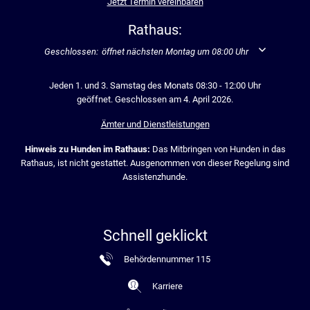
Jetzt Termin vereinbaren
Rathaus:
Klicken, um weitere Öffnungs- oder Schließzeiten auszublenden
Geschlossen:
öffnet nächsten Montag um 08:00 Uhr
Jeden 1. und 3. Samstag des Monats 08:30 - 12:00 Uhr
geöffnet. Geschlossen am 4. April 2026.
Ämter und Dienstleistungen
Hinweis zu Hunden im Rathaus:
Das Mitbringen von Hunden in das
Rathaus, ist nicht gestattet. Ausgenommen von dieser Regelung sind
Assistenzhunde.
Schnell geklickt
Behördennummer 115
Karriere