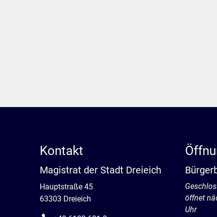
Kontakt
Öffnu
Magistrat der Stadt Dreieich
Bürger
Klicken, 
Geschlos
Hauptstraße 45
öffnet n
63303 Dreieich
Uhr