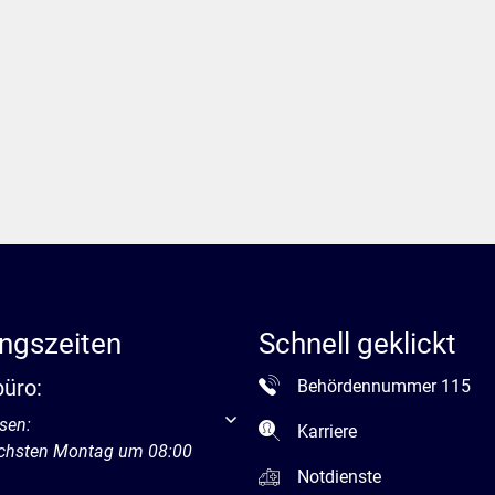
ngszeiten
Schnell geklickt
büro:
Behördennummer 115
um weitere Öffnungs- oder Schließzeiten auszublenden
sen:
Karriere
ächsten Montag um 08:00
Notdienste