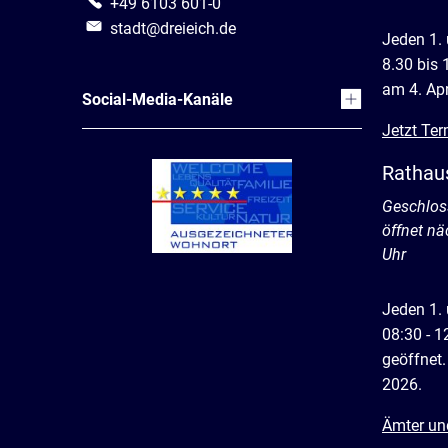
+49 6103 601-0
stadt@dreieich.de
Jeden 1.
8.30 bis 
am 4. Apr
Social-Media-Kanäle
Jetzt Ter
Rathau
Klicken, 
Geschlos
öffnet n
Uhr
Jeden 1.
08:30 - 1
geöffnet.
2026.
Ämter un