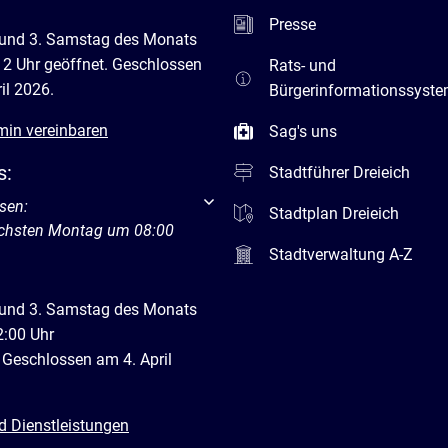
Presse
 und 3. Samstag des Monats
12 Uhr geöffnet. Geschlossen
Rats- und
il 2026.
Bürgerinformationssyst
min vereinbaren
Sag's uns
s:
Stadtführer Dreieich
um weitere Öffnungs- oder Schließzeiten auszublenden
sen:
Stadtplan Dreieich
ächsten Montag um 08:00
Stadtverwaltung A-Z
 und 3. Samstag des Monats
2:00 Uhr
 Geschlossen am 4. April
d Dienstleistungen