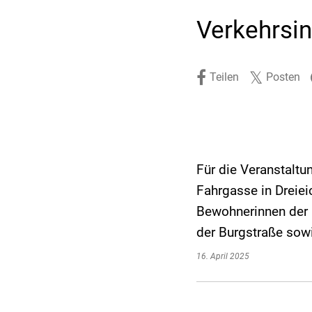
Stadtpolitik. Stadtrecht.
Umwelt. Natur.
Verkehrsin
Haushalt. Finanzen.
Verkehr. Mobilität.
Ausschreibungen.
Teilen
Posten
Für die Veranstaltu
Fahrgasse in Dreie
Bewohnerinnen der F
der Burgstraße so
16. April 2025