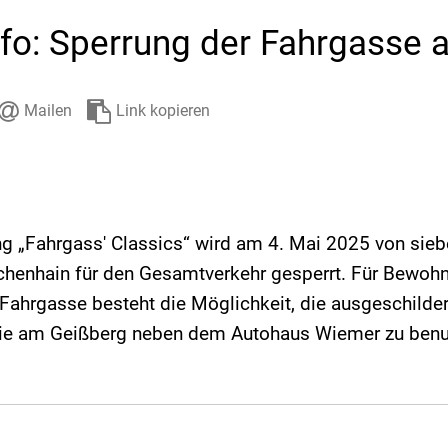
Stadtarchiv
Ehrenamt
Auto
fo: Sperrung der Fahrgasse 
Mailen
Link kopieren
ng „Fahrgass' Classics“ wird am 4. Mai 2025 von sieb
ichenhain für den Gesamtverkehr gesperrt. Für Bewoh
ahrgasse besteht die Möglichkeit, die ausgeschilder
wie am Geißberg neben dem Autohaus Wiemer zu benu