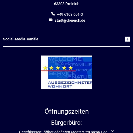
63303 Dreieich
+49 6103 601-0
stadt@dreieich.de
Social-Media-Kanäle
Öffnungszeiten
Bürgerbüro:
Klicken, um weitere Öffnungs- oder Schließzeiten auszublenden
Geschlossen:
öffnet nächsten Montag um 08:00 Uhr