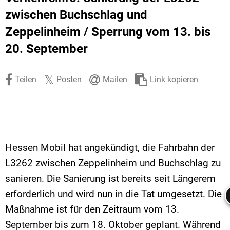
Stadtrecht
Ehrenamt
In
Öffentlicher 
zwischen Buchschlag und
Zeppelinheim /
Sperrung vom 13. bis
Be
Wahlen
E-Mobilität
20. September
Fußverkehr
Radverkehr
Teilen
Posten
Mailen
Link kopieren
Auto
Hessen Mobil hat angekündigt, die Fahrbahn der
L3262 zwischen Zeppelinheim und Buchschlag zu
sanieren. Die Sanierung ist bereits seit Längerem
erforderlich und wird nun in die Tat umgesetzt. Die
Maßnahme ist für den Zeitraum vom 13.
September bis zum 18. Oktober geplant. Während