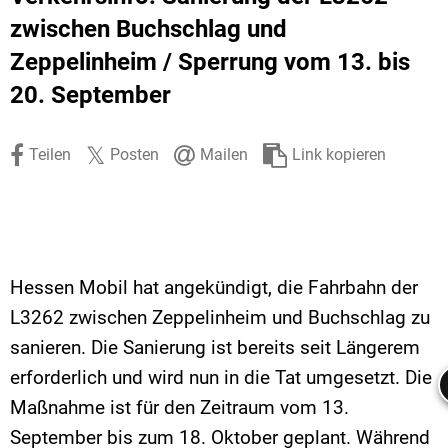
Stadtrecht
Ehrenamt
In
Öffentlicher 
zwischen Buchschlag und
Zeppelinheim /
Sperrung vom 13. bis
Be
Wahlen
E-Mobilität
20. September
Fußverkehr
Radverkehr
Teilen
Posten
Mailen
Link kopieren
Auto
Hessen Mobil hat angekündigt, die Fahrbahn der
L3262 zwischen Zeppelinheim und Buchschlag zu
sanieren. Die Sanierung ist bereits seit Längerem
erforderlich und wird nun in die Tat umgesetzt. Die
Maßnahme ist für den Zeitraum vom 13.
September bis zum 18. Oktober geplant. Während