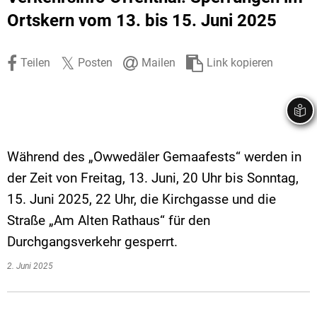
Stadtrecht
Ehrenamt
In
Öffentlicher 
Ortskern vom 13. bis 15. Juni 2025
Be
Wahlen
E-Mobilität
Teilen
Posten
Mailen
Link kopieren
Fußverkehr
Radverkehr
Auto
Während des „Owwedäler Gemaafests“ werden in
der Zeit von Freitag, 13. Juni, 20 Uhr bis Sonntag,
15. Juni 2025, 22 Uhr, die Kirchgasse und die
Straße „Am Alten Rathaus“ für den
Durchgangsverkehr gesperrt.
2. Juni 2025