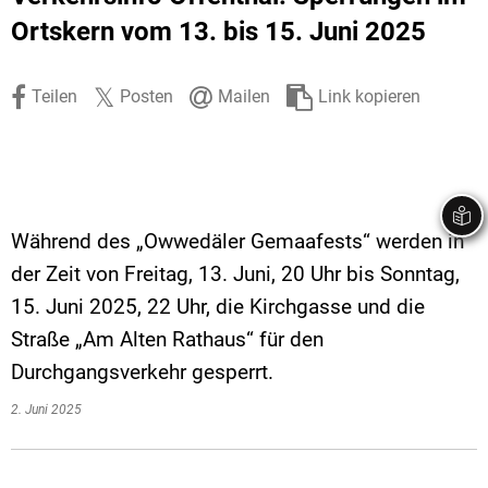
Stadtrecht
Ehrenamt
In
Öffentlicher 
Ortskern vom 13. bis 15. Juni 2025
Be
Wahlen
E-Mobilität
Teilen
Posten
Mailen
Link kopieren
Fußverkehr
Radverkehr
Auto
Während des „Owwedäler Gemaafests“ werden in
der Zeit von Freitag, 13. Juni, 20 Uhr bis Sonntag,
15. Juni 2025, 22 Uhr, die Kirchgasse und die
Straße „Am Alten Rathaus“ für den
Durchgangsverkehr gesperrt.
2. Juni 2025