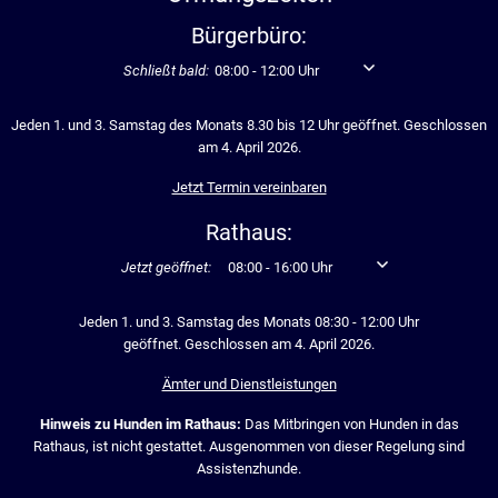
Bürgerbüro:
Klicken, um weitere Öffnungs- oder Schließzeiten auszubl
Schließt bald:
08:00
-
12:00
Uhr
Von 08:00 bis 12:00 Uhr
Jeden 1. und 3. Samstag des Monats 8.30 bis 12 Uhr geöffnet. Geschlossen
am 4. April 2026.
Jetzt Termin vereinbaren
Rathaus:
Klicken, um weitere Öffnungs- oder Schließzeiten auszublen
Jetzt geöffnet:
08:00
-
16:00
Uhr
Von 08:00 bis 16:00 U
Jeden 1. und 3. Samstag des Monats 08:30 - 12:00 Uhr
geöffnet. Geschlossen am 4. April 2026.
Ämter und Dienstleistungen
Hinweis zu Hunden im Rathaus:
Das Mitbringen von Hunden in das
Rathaus, ist nicht gestattet. Ausgenommen von dieser Regelung sind
Assistenzhunde.