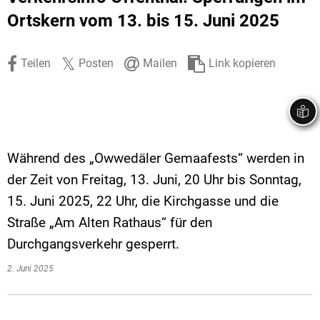
Stadtrecht
Ehrenamt
In
Öffentlicher 
Ortskern vom 13. bis 15. Juni 2025
Be
Wahlen
E-Mobilität
Teilen
Posten
Mailen
Link kopieren
Fußverkehr
Radverkehr
Auto
Während des „Owwedäler Gemaafests“ werden in
der Zeit von Freitag, 13. Juni, 20 Uhr bis Sonntag,
15. Juni 2025, 22 Uhr, die Kirchgasse und die
Straße „Am Alten Rathaus“ für den
Durchgangsverkehr gesperrt.
2. Juni 2025