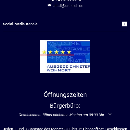
stadt@dreieich.de
Social-Media-Kanäle
Öffnungszeiten
Bürgerbüro:
Klicken, um weitere Öffnungs- oder Schließzeiten auszublenden
Geschlossen:
öffnet nächsten Montag um 08:00 Uhr
Jeden 1. und 3. Samstag des Monats 8.30 bis 12 Uhr geöffnet. Geschlossen