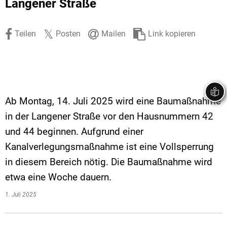
Langener Straße
Stadtrecht
Ehrenamt
In
Öffentlicher 
Be
Wahlen
E-Mobilität
Teilen
Posten
Mailen
Link kopieren
Fußverkehr
Radverkehr
Auto
Ab Montag, 14. Juli 2025 wird eine Baumaßnahme
in der Langener Straße vor den Hausnummern 42
und 44 beginnen. Aufgrund einer
Kanalverlegungsmaßnahme ist eine Vollsperrung
in diesem Bereich nötig. Die Baumaßnahme wird
etwa eine Woche dauern.
1. Juli 2025