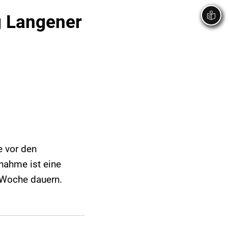
g Langener
e vor den
ahme ist eine
 Woche dauern.