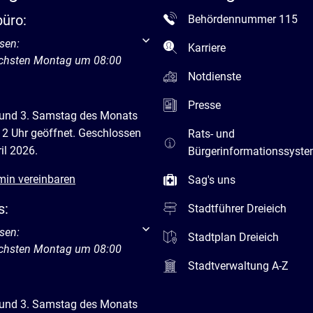
büro:
Behördennummer 115
um weitere Öffnungs- oder Schließzeiten auszublenden
sen:
Karriere
ächsten Montag um 08:00
Notdienste
Presse
 und 3. Samstag des Monats
12 Uhr geöffnet. Geschlossen
Rats- und
il 2026.
Bürgerinformationssyst
min vereinbaren
Sag's uns
s:
Stadtführer Dreieich
um weitere Öffnungs- oder Schließzeiten auszublenden
sen:
Stadtplan Dreieich
ächsten Montag um 08:00
Stadtverwaltung A-Z
 und 3. Samstag des Monats