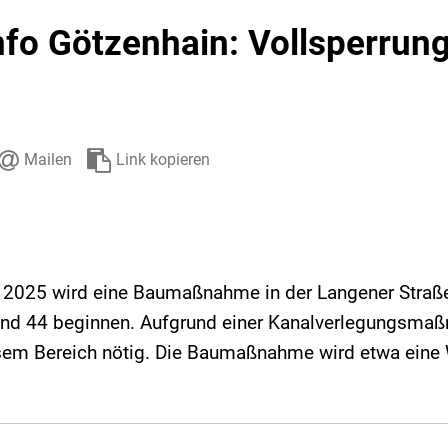
Stadtarchiv
Ehrenamt
Auto
nfo Götzenhain: Vollsperrun
Mailen
Link kopieren
i 2025 wird eine Baumaßnahme in der Langener Straß
d 44 beginnen. Aufgrund einer Kanalverlegungsmaßn
esem Bereich nötig. Die Baumaßnahme wird etwa eine