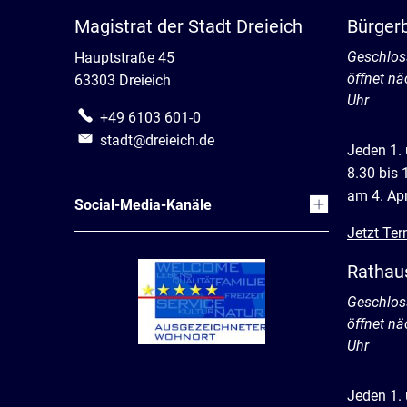
Magistrat der Stadt Dreieich
Bürger
Klicken, 
Geschlos
Hauptstraße 45
öffnet n
63303 Dreieich
Uhr
+49 6103 601-0
stadt@dreieich.de
Jeden 1.
8.30 bis 
am 4. Apr
Social-Media-Kanäle
Jetzt Ter
Rathau
Klicken, 
Geschlos
öffnet n
Uhr
Jeden 1.