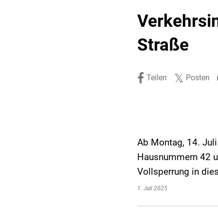
Stadtpolitik. Stadtrecht.
Umwelt. Natur.
Verkehrsi
Haushalt. Finanzen.
Verkehr. Mobilität.
Straße
Ausschreibungen.
Teilen
Posten
Ab Montag, 14. Jul
Hausnummern 42 un
Vollsperrung in di
1. Juli 2025