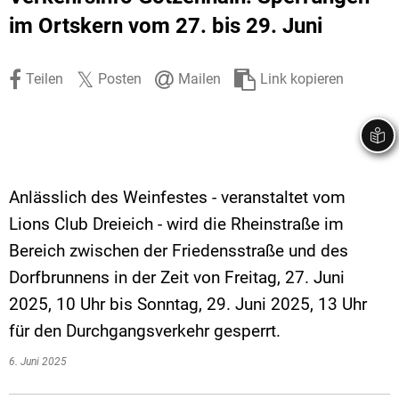
Stadtrecht
Ehrenamt
In
Öffentlicher 
im Ortskern vom 27. bis 29. Juni
Be
Wahlen
E-Mobilität
Teilen
Posten
Mailen
Link kopieren
Fußverkehr
Radverkehr
Auto
Anlässlich des Weinfestes - veranstaltet vom
Lions Club Dreieich - wird die Rheinstraße im
Bereich zwischen der Friedensstraße und des
Dorfbrunnens in der Zeit von Freitag, 27. Juni
2025, 10 Uhr bis Sonntag, 29. Juni 2025, 13 Uhr
für den Durchgangsverkehr gesperrt.
6. Juni 2025