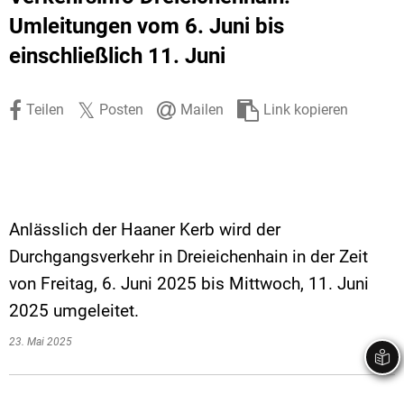
Stadtrecht
Ehrenamt
In
Öffentlicher 
Umleitungen vom 6. Juni bis
einschließlich 11. Juni
Be
Wahlen
E-Mobilität
Fußverkehr
Teilen
Posten
Mailen
Link kopieren
Radverkehr
Auto
Anlässlich der Haaner Kerb wird der
Durchgangsverkehr in Dreieichenhain in der Zeit
von Freitag, 6. Juni 2025 bis Mittwoch, 11. Juni
2025 umgeleitet.
23. Mai 2025