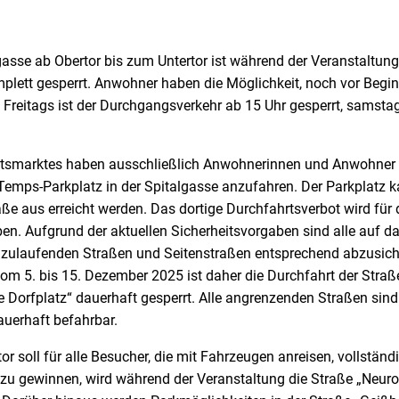
gasse ab Obertor bis zum Untertor ist während der Veranstaltung
lett gesperrt. Anwohner haben die Möglichkeit, noch vor Begin
 Freitags ist der Durchgangsverkehr ab 15 Uhr gesperrt, samst
smarktes haben ausschließlich Anwohnerinnen und Anwohner de
Temps-Parkplatz in der Spitalgasse anzufahren. Der Parkplatz k
e aus erreicht werden. Das dortige Durchfahrtsverbot wird für 
en. Aufgrund der aktuellen Sicherheitsvorgaben sind alle auf d
 zulaufenden Straßen und Seitenstraßen entsprechend abzusic
m 5. bis 15. Dezember 2025 ist daher die Durchfahrt der Straß
e Dorfplatz“ dauerhaft gesperrt. Alle angrenzenden Straßen sind
auerhaft befahrbar.
or soll für alle Besucher, die mit Fahrzeugen anreisen, vollstän
zu gewinnen, wird während der Veranstaltung die Straße „Neur