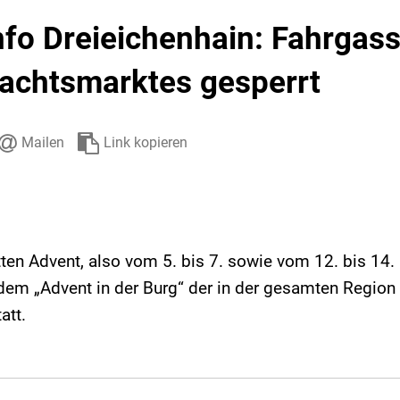
Stadtarchiv
Ehrenamt
Auto
nfo Dreieichenhain: Fahrgas
achtsmarktes gesperrt
Mailen
Link kopieren
ten Advent, also vom 5. bis 7. sowie vom 12. bis 14. 
dem „Advent in der Burg“ der in der gesamten Region 
att.