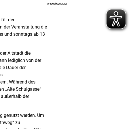
© Stadt Dreieich
 für den
n der Veranstaltung die
ags und sonntags ab 13
r Altstadt die
ann lediglich von der
die Dauer der
as
hern. Während des
en „Alte Schulgasse“
 außerhalb der
dig genutzt werden. Um
othweg“ zu