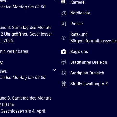
um weitere Öffnungs- oder Schließzeiten auszublenden
sen:
Karriere
ächsten Montag um 08:00
Notdienste
Presse
 und 3. Samstag des Monats
12 Uhr geöffnet. Geschlossen
Rats- und
il 2026.
Bürgerinformationssyst
min vereinbaren
Sag's uns
s:
Stadtführer Dreieich
um weitere Öffnungs- oder Schließzeiten auszublenden
sen:
Stadtplan Dreieich
ächsten Montag um 08:00
Stadtverwaltung A-Z
 und 3. Samstag des Monats
2:00 Uhr
 Geschlossen am 4. April