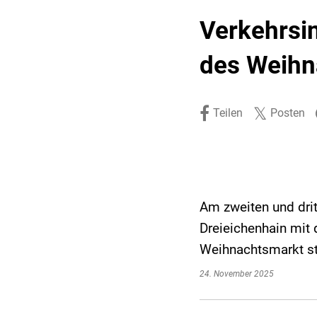
Stadtpolitik. Stadtrecht.
Umwelt. Natur.
Verkehrsi
Haushalt. Finanzen.
Verkehr. Mobilität.
des Weihn
Ausschreibungen.
Teilen
Posten
Am zweiten und drit
Dreieichenhain mit 
Weihnachtsmarkt st
24. November 2025