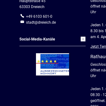
Klicken, 
Geschlos
Hauptstraße 45
öffnet n
63303 Dreieich
Uhr
+49 6103 601-0
stadt@dreieich.de
Jeden 1.
8.30 bis 
am 4. Apr
Social-Media-Kanäle
Jetzt Ter
Rathau
Klicken, 
Geschlos
öffnet n
Uhr
Jeden 1.
08:30 - 1
geöffnet.