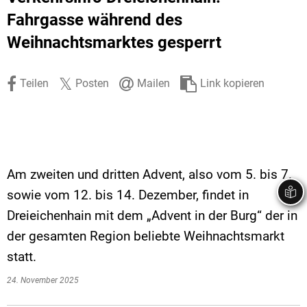
Stadtrecht
Ehrenamt
In
Öffentlicher 
Fahrgasse während des
Weihnachtsmarktes gesperrt
Be
Wahlen
E-Mobilität
Fußverkehr
Teilen
Posten
Mailen
Link kopieren
Radverkehr
Auto
Am zweiten und dritten Advent, also vom 5. bis 7.
sowie vom 12. bis 14. Dezember, findet in
Dreieichenhain mit dem „Advent in der Burg“ der in
der gesamten Region beliebte Weihnachtsmarkt
statt.
24. November 2025