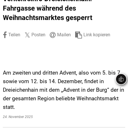
Stadtrecht
Ehrenamt
In
Öffentlicher 
Fahrgasse während des
Weihnachtsmarktes gesperrt
Be
Wahlen
E-Mobilität
Fußverkehr
Teilen
Posten
Mailen
Link kopieren
Radverkehr
Auto
Am zweiten und dritten Advent, also vom 5. bis 7.
sowie vom 12. bis 14. Dezember, findet in
Dreieichenhain mit dem „Advent in der Burg“ der in
der gesamten Region beliebte Weihnachtsmarkt
statt.
24. November 2025