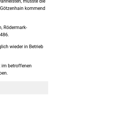
ährleisten, musste die
von Götzenhain kommend
ch, Rödermark-
 486.
ich wieder in Betrieb
 im betroffenen
ben.