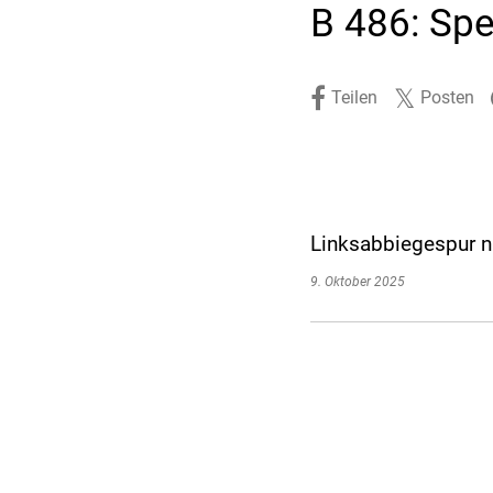
B 486: Spe
Stadtpolitik. Stadtrecht.
Umwelt. Natur.
Haushalt. Finanzen.
Verkehr. Mobilität.
Teilen
Posten
Ausschreibungen.
Linksabbiegespur n
9. Oktober 2025