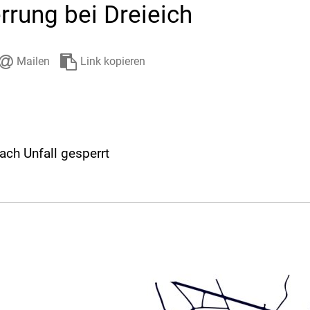
rrung bei Dreieich
Stadtarchiv
Ehrenamt
Auto
Mailen
Link kopieren
ach Unfall gesperrt