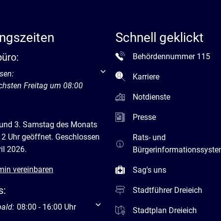
ngszeiten
Schnell geklickt
büro:
Behördennummer 115
um weitere Öffnungs- oder Schließzeiten auszublenden
sen:
Karriere
chsten Freitag um 08:00
Notdienste
Presse
 und 3. Samstag des Monats
12 Uhr geöffnet. Geschlossen
Rats- und
il 2026.
Bürgerinformationssyst
min vereinbaren
Sag's uns
s:
Stadtführer Dreieich
um weitere Öffnungs- oder Schließzeiten auszublenden
bald:
08:00
-
16:00
Uhr
Von 08:00 bis 16:00 Uhr
Stadtplan Dreieich