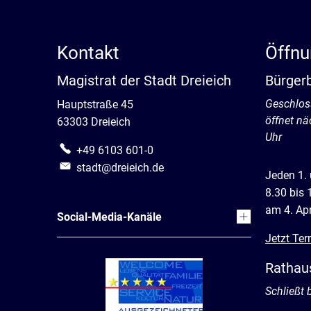
Kontakt
Öffnu
Magistrat der Stadt Dreieich
Bürger
Klicken, 
Geschlos
Hauptstraße 45
öffnet nä
63303 Dreieich
Uhr
+49 6103 601-0
stadt@dreieich.de
Jeden 1.
8.30 bis 
am 4. Apr
Social-Media-Kanäle
Jetzt Ter
Rathau
Klicken, 
Schließt 