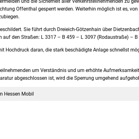
ermeiden und die Sicherheit aller Verkehrsteilnehmenden zu gew
ichtung Offenthal gesperrt werden. Weiterhin möglich ist es, 
zubiegen.
eschildert. Sie führt durch Dreieich-Götzenhain über Dietzenba
 auf den Straßen: L 3317 – B 459 – L 3097 (Rodaustraße) – B
it Hochdruck daran, die stark beschädigte Anlage schnellst mögl
rsteilnehmenden um Verständnis und um erhöhte Aufmerksamkeit
paratur abgeschlossen ist, wird die Sperrung umgehend aufgeho
n Hessen Mobil