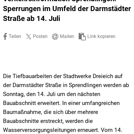
Stadtrecht
Ehrenamt
In
Öffentlicher 
Sperrungen im Umfeld der Darmstädter
Straße ab 14. Juli
Be
Wahlen
E-Mobilität
Fußverkehr
Teilen
Posten
Mailen
Link kopieren
Radverkehr
Auto
Die Tiefbauarbeiten der Stadtwerke Dreieich auf
der Darmstädter Straße in Sprendlingen werden ab
Sonntag, den 14. Juli um den nächsten
Bauabschnitt erweitert. In einer umfangreichen
Baumaßnahme, die sich über mehrere
Bauabschnitte erstreckt, werden die
Wasserversorgungsleitungen erneuert. Vom 14.