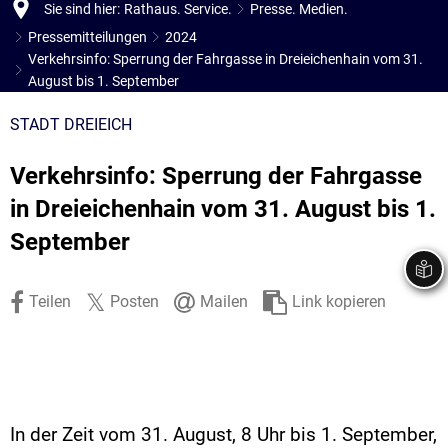
Sie sind hier:
Rathaus. Service.
Presse. Medien.
Stadtrecht
Ehrenamt
In
Öffentlicher 
Pressemitteilungen
2024
Be
Wahlen
Verkehrsinfo: Sperrung der Fahrgasse in Dreieichenhain vom 31.
E-Mobilität
August bis 1. September
Fußverkehr
STADT DREIEICH
Radverkehr
Verkehrsinfo: Sperrung der Fahrgasse
Auto
in Dreieichenhain vom 31. August bis 1.
September
Teilen
Posten
Mailen
Link kopieren
In der Zeit vom 31. August, 8 Uhr bis 1. September,