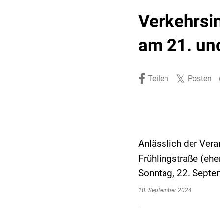
Stadtpolitik. Stadtrecht.
Umwelt. Natur.
Verkehrsin
Haushalt. Finanzen.
Verkehr. Mobilität.
am 21. un
Ausschreibungen.
Teilen
Posten
Anlässlich der Veran
Frühlingstraße (ehe
Sonntag, 22. Septe
10. September 2024