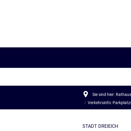
Rathaus. Service.
Zukunft. Leben.
Bürgerservice.
Neu in Dreieich.
Aktiv. Unterwegs.
Bürgermeister
Familie. Partnerschaft.
Anreisen. Übernachten.
Erster Stadtrat
Bildung. Lernen.
Kunst. Kultur.
Sie sind hier:
Rathaus.
Dialog. Beteiligung.
Soziales. Gesellschaft.
Sehenswertes. Besichtigen.
Verkehrsinfo: Parkplat
Presse. Medien.
Planen. Bauen. Wohnen.
Stadtplan
STADT DREIEICH
Stadtverwaltung A. bis Z.
Wirtschaft.
Veranstaltungen.