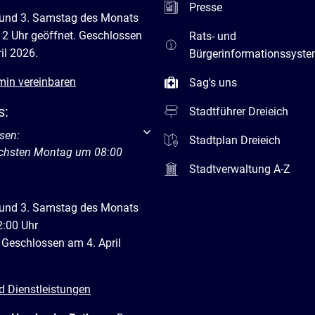
Presse
 und 3. Samstag des Monats
12 Uhr geöffnet. Geschlossen
Rats- und
il 2026.
Bürgerinformationssyst
min vereinbaren
Sag's uns
s:
Stadtführer Dreieich
um weitere Öffnungs- oder Schließzeiten auszublenden
sen:
Stadtplan Dreieich
ächsten Montag um 08:00
Stadtverwaltung A-Z
 und 3. Samstag des Monats
2:00 Uhr
 Geschlossen am 4. April
d Dienstleistungen