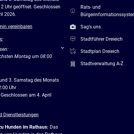
12 Uhr geöffnet. Geschlossen
Rats- und
il 2026.
Bürgerinformationssyst
min vereinbaren
Sag's uns
s:
Stadtführer Dreieich
um weitere Öffnungs- oder Schließzeiten auszublenden
sen:
Stadtplan Dreieich
ächsten Montag um 08:00
Stadtverwaltung A-Z
 und 3. Samstag des Monats
2:00 Uhr
 Geschlossen am 4. April
d Dienstleistungen
zu Hunden im Rathaus:
Das