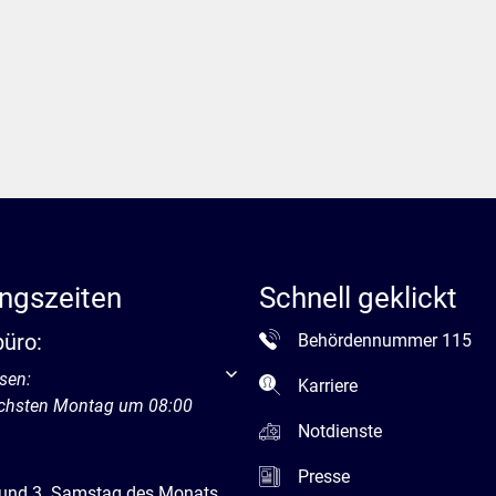
ngszeiten
Schnell geklickt
büro:
Behördennummer 115
um weitere Öffnungs- oder Schließzeiten auszublenden
sen:
Karriere
ächsten Montag um 08:00
Notdienste
Presse
 und 3. Samstag des Monats