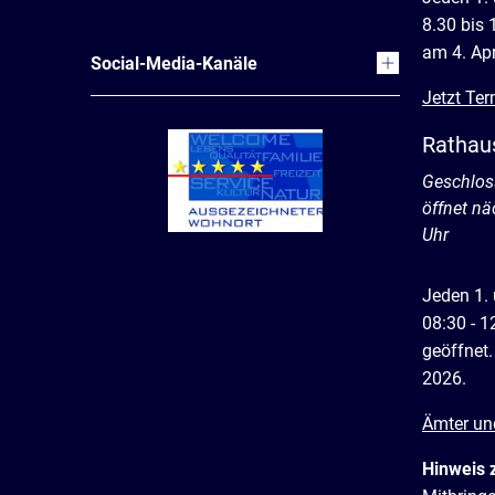
8.30 bis 
am 4. Apr
Social-Media-Kanäle
Jetzt Ter
Rathau
Klicken, 
Geschlos
öffnet n
Uhr
Jeden 1.
08:30 - 1
geöffnet.
2026.
Ämter un
Hinweis 