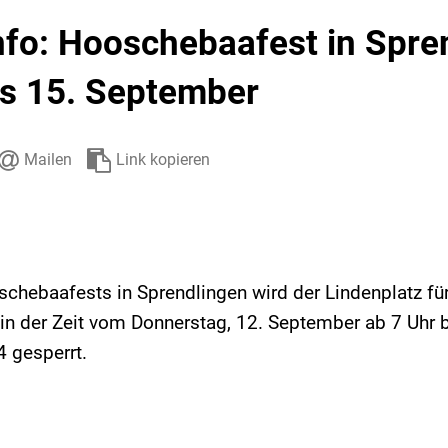
Stadtarchiv
Ehrenamt
Auto
nfo: Hooschebaafest in Spre
is 15. September
Mailen
Link kopieren
chebaafests in Sprendlingen wird der Lindenplatz fü
in der Zeit vom Donnerstag, 12. September ab 7 Uhr 
 gesperrt.