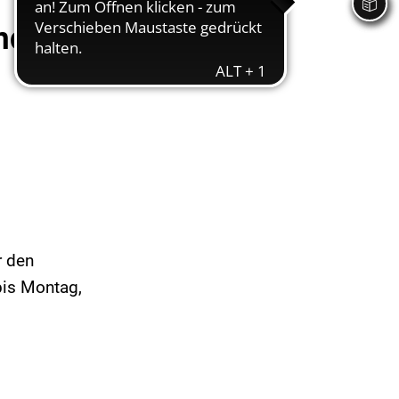
ndlingen
r den
bis Montag,