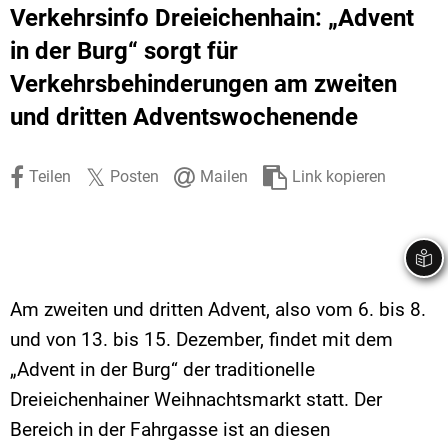
Verkehrsinfo Dreieichenhain: „Advent
Stadtrecht
Ehrenamt
In
Öffentlicher 
in der Burg“ sorgt für
Be
Wahlen
E-Mobilität
Verkehrsbehinderungen am zweiten
Fußverkehr
und dritten Adventswochenende
Radverkehr
Teilen
Posten
Mailen
Link kopieren
Auto
Am zweiten und dritten Advent, also vom 6. bis 8.
und von 13. bis 15. Dezember, findet mit dem
„Advent in der Burg“ der traditionelle
Dreieichenhainer Weihnachtsmarkt statt. Der
Bereich in der Fahrgasse ist an diesen