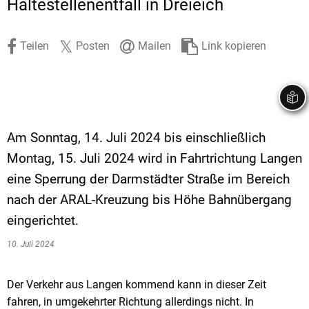
Haltestellenentfall in Dreieich
Stadtrecht
Ehrenamt
In
Öffentlicher 
Be
Wahlen
E-Mobilität
Teilen
Posten
Mailen
Link kopieren
Fußverkehr
Radverkehr
Auto
Am Sonntag, 14. Juli 2024 bis einschließlich
Montag, 15. Juli 2024 wird in Fahrtrichtung Langen
eine Sperrung der Darmstädter Straße im Bereich
nach der ARAL-Kreuzung bis Höhe Bahnübergang
eingerichtet.
10. Juli 2024
Der Verkehr aus Langen kommend kann in dieser Zeit
fahren, in umgekehrter Richtung allerdings nicht. In