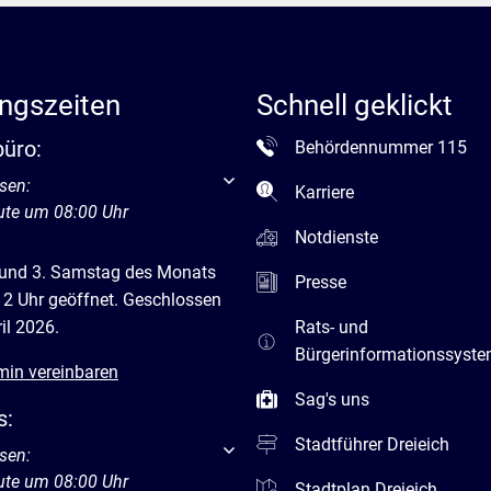
ngszeiten
Schnell geklickt
büro:
Behördennummer 115
um weitere Öffnungs- oder Schließzeiten auszublenden
sen:
Karriere
ute um 08:00 Uhr
Notdienste
 und 3. Samstag des Monats
Presse
12 Uhr geöffnet. Geschlossen
il 2026.
Rats- und
Bürgerinformationssyst
min vereinbaren
Sag's uns
s:
Stadtführer Dreieich
um weitere Öffnungs- oder Schließzeiten auszublenden
sen:
ute um 08:00 Uhr
Stadtplan Dreieich