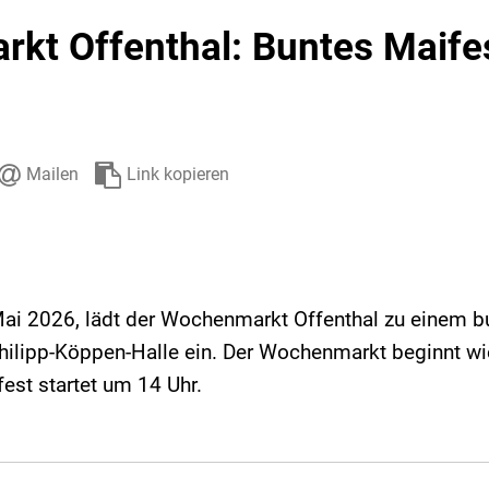
Stadtarchiv
Ehrenamt
Auto
kt Offenthal: Buntes Maife
Mailen
Link kopieren
ai 2026, lädt der Wochenmarkt Offenthal zu einem b
Philipp-Köppen-Halle ein. Der Wochenmarkt beginnt wi
est startet um 14 Uhr.