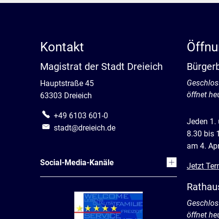
Kontakt
Öffnu
Magistrat der Stadt Dreieich
Bürger
Klicken, 
Geschlos
Hauptstraße 45
öffnet he
63303 Dreieich
+49 6103 601-0
Jeden 1.
stadt@dreieich.de
8.30 bis 
am 4. Apr
Social-Media-Kanäle
Jetzt Ter
Rathau
Klicken, 
Geschlos
öffnet he