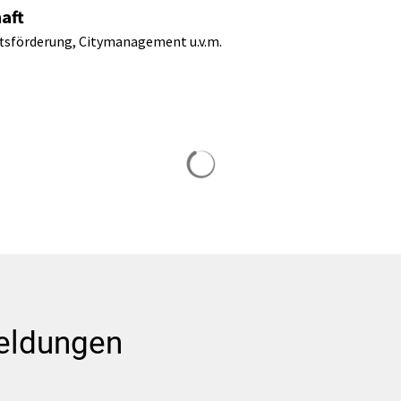
aft
tsförderung, Citymanagement u.v.m.
Suchergebnisse werden gela
eldungen