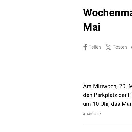
Stadtpolitik. Stadtrecht.
Umwelt. Natur.
Wochenmar
Haushalt. Finanzen.
Verkehr. Mobilität.
Mai
Ausschreibungen.
Teilen
Posten
Am Mittwoch, 20. M
den Parkplatz der 
um 10 Uhr, das Maif
4. Mai 2026