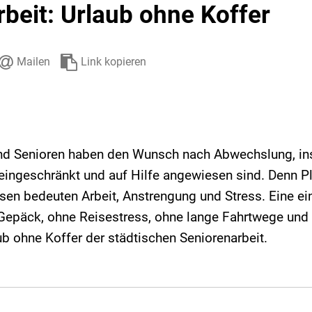
beit: Urlaub ohne Koffer
Stadtarchiv
Ehrenamt
Auto
Mailen
Link kopieren
und Senioren haben den Wunsch nach Abwechslung, i
t eingeschränkt und auf Hilfe angewiesen sind. Denn P
en bedeuten Arbeit, Anstrengung und Stress. Eine ein
 Gepäck, ohne Reisestress, ohne lange Fahrtwege und
ub ohne Koffer der städtischen Seniorenarbeit.