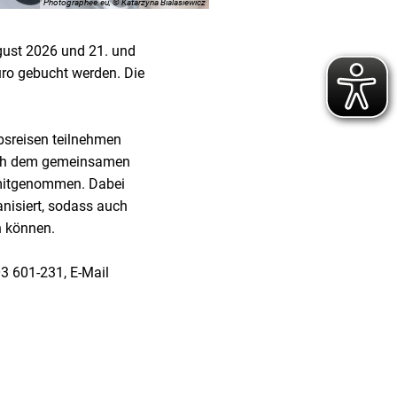
Photographee.eu, © Katarzyna Bialasiewicz
gust 2026 und 21. und
uro gebucht werden. Die
ubsreisen teilnehmen
ach dem gemeinsamen
 mitgenommen. Dabei
anisiert, sodass auch
n können.
03 601-231, E-Mail