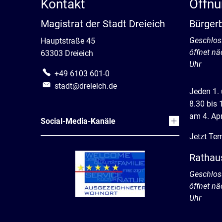
Kontakt
Öffnu
Magistrat der Stadt Dreieich
Bürger
Klicken, 
Geschlos
Hauptstraße 45
öffnet n
63303 Dreieich
Uhr
+49 6103 601-0
stadt@dreieich.de
Jeden 1.
8.30 bis 
am 4. Apr
Social-Media-Kanäle
Jetzt Ter
Rathau
Klicken, 
Geschlos
öffnet n
Uhr