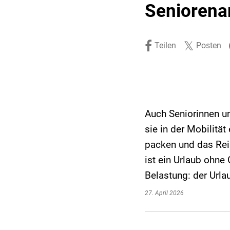
Seniorenar
Stadtpolitik. Stadtrecht.
Umwelt. Natur.
Haushalt. Finanzen.
Verkehr. Mobilität.
Teilen
Posten
Ausschreibungen.
Auch Seniorinnen 
sie in der Mobilitä
packen und das Reis
ist ein Urlaub ohne
Belastung: der Urla
27. April 2026