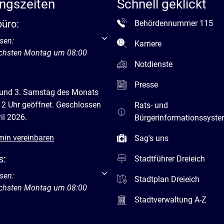
ngszeiten
Schnell geklickt
büro:
Behördennummer 115
um weitere Öffnungs- oder Schließzeiten auszublenden
sen:
Karriere
ächsten Montag um 08:00
Notdienste
Presse
 und 3. Samstag des Monats
12 Uhr geöffnet. Geschlossen
Rats- und
il 2026.
Bürgerinformationssyst
min vereinbaren
Sag's uns
s:
Stadtführer Dreieich
um weitere Öffnungs- oder Schließzeiten auszublenden
sen:
Stadtplan Dreieich
ächsten Montag um 08:00
Stadtverwaltung A-Z