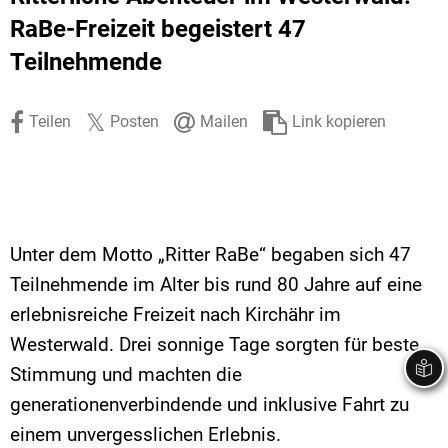
Stadtrecht
Ehrenamt
In
Öffentlicher 
RaBe-Freizeit begeistert 47
Teilnehmende
Be
Wahlen
E-Mobilität
Fußverkehr
Teilen
Posten
Mailen
Link kopieren
Radverkehr
Auto
Unter dem Motto „Ritter RaBe“ begaben sich 47
Teilnehmende im Alter bis rund 80 Jahre auf eine
erlebnisreiche Freizeit nach Kirchähr im
Westerwald. Drei sonnige Tage sorgten für beste
Stimmung und machten die
generationenverbindende und inklusive Fahrt zu
einem unvergesslichen Erlebnis.