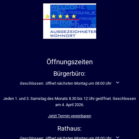
Öffnungszeiten
Bürgerbüro:
Klicken, um weitere Öffnungs- oder Schließzeiten auszublenden
Geschlossen:
öffnet nächsten Montag um 08:00 Uhr
Jeden 1. und 3. Samstag des Monats 8.30 bis 12 Uhr geöffnet. Geschlossen
am 4. April 2026.
Jetzt Termin vereinbaren
Rathaus:
Klicken, um weitere Öffnungs- oder Schließzeiten auszublenden
Geschlossen:
öffnet nächsten Montag um 08:00 Uhr