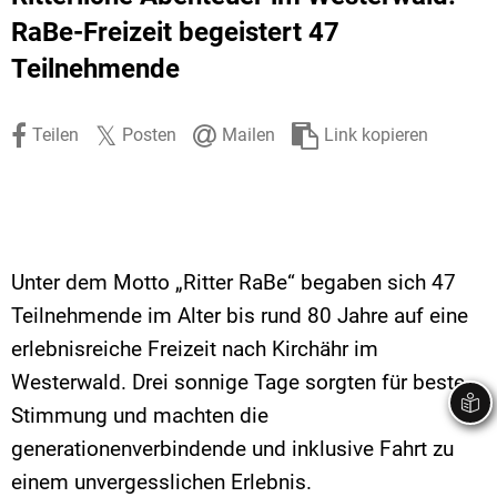
Stadtrecht
Ehrenamt
In
Öffentlicher 
RaBe-Freizeit begeistert 47
Teilnehmende
Be
Wahlen
E-Mobilität
Fußverkehr
Teilen
Posten
Mailen
Link kopieren
Radverkehr
Auto
Unter dem Motto „Ritter RaBe“ begaben sich 47
Teilnehmende im Alter bis rund 80 Jahre auf eine
erlebnisreiche Freizeit nach Kirchähr im
Westerwald. Drei sonnige Tage sorgten für beste
Stimmung und machten die
generationenverbindende und inklusive Fahrt zu
einem unvergesslichen Erlebnis.