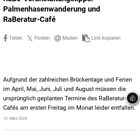
Stadtrecht
Ehrenamt
In
Öffentlicher 
Palmenhasenwanderung und
RaBeratur-Café
Be
Wahlen
E-Mobilität
Fußverkehr
Teilen
Posten
Mailen
Link kopieren
Radverkehr
Auto
Aufgrund der zahlreichen Brückentage und Ferien
im April, Mai, Juni, Juli und August müssen die
ursprünglich geplanten Termine des RaBeratur-
Cafés am ersten Freitag im Monat leider entfallen.
13. März 2026