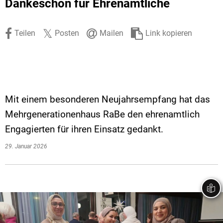
Dankeschön für Ehrenamtliche
Stadtrecht
Ehrenamt
In
Öffentlicher 
Be
Wahlen
E-Mobilität
Teilen
Posten
Mailen
Link kopieren
Fußverkehr
Radverkehr
Auto
Mit einem besonderen Neujahrsempfang hat das
Mehrgenerationenhaus RaBe den ehrenamtlich
Engagierten für ihren Einsatz gedankt.
29. Januar 2026