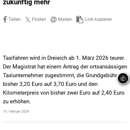
zukünftig mehr
Stadtrecht
Ehrenamt
In
Öffentlicher 
Be
Wahlen
E-Mobilität
Teilen
Posten
Mailen
Link kopieren
Fußverkehr
Radverkehr
Auto
Taxifahren wird in Dreieich ab 1. März 2026 teurer.
Der Magistrat hat einem Antrag der ortsansässigen
Taxiunternehmer zugestimmt, die Grundgebühr von
bisher 3,20 Euro auf 3,70 Euro und den
Kilometerpreis von bisher zwei Euro auf 2,40 Euro
zu erhöhen.
10. Februar 2026