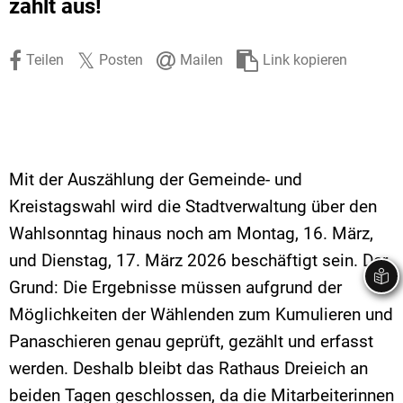
zählt aus!
Stadtrecht
Ehrenamt
In
Öffentlicher 
Be
Wahlen
E-Mobilität
Teilen
Posten
Mailen
Link kopieren
Fußverkehr
Radverkehr
Auto
Mit der Auszählung der Gemeinde- und
Kreistagswahl wird die Stadtverwaltung über den
Wahlsonntag hinaus noch am Montag, 16. März,
und Dienstag, 17. März 2026 beschäftigt sein. Der
Grund: Die Ergebnisse müssen aufgrund der
Möglichkeiten der Wählenden zum Kumulieren und
Panaschieren genau geprüft, gezählt und erfasst
werden. Deshalb bleibt das Rathaus Dreieich an
beiden Tagen geschlossen, da die Mitarbeiterinnen